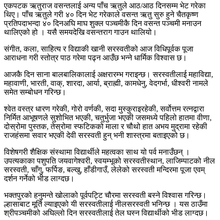
एकपटक ऋतुराज वसन्तलाई अन्य पाँच ऋतुले आठ/आठ दिनसम्म भेट गरेका
थिए। पाँच ऋतुले गरी ४० दिन भेट गरेकाले वसन्त ऋतु सुरु हुने चैतकृष्ण
प्रतिपदाभन्दा ४० दिनअघि माघ शुक्ल पञ्चमीकै दिन वसन्त पञ्चमी मनाउन
थालिएको हो । यसै समयदेखि वसन्तराग गाउन थालियो।
संगीत, कला, साहित्य र विद्याकी खानी सरस्वतीको आज विधिपूर्वक पूजा
आराधना गरी स्तोत्र पाठ गरेमा पढ्न आउँछ भन्ने धार्मिक विश्वास छ।
आजकै दिन साना बालबालिकालाई अक्षरारम्भ गराइन्छ। सरस्वतीलाई महाविद्या,
महावाणी, भारती, वाक्, शारदा, आर्या, ब्राह्मी, कामधेनु, वेदगर्भा, धीश्वरी नामले
समेत सम्बोधन गरिन्छ।
श्वेत वस्त्र धारण गरेकी, गोरो वर्णकी, सदा मुस्कुराइरहेकी, सर्वोत्तम रत्नद्वारा
निर्मित आभूषणले सुशोभित भएकी, चतुर्भुजा भएकी जसमध्ये पहिलो हातमा वीणा,
दोस्रोमा पुस्तक, तेस्रोमा स्फटिकको माला र चौथो हात अभय मुद्रामा रहेकी
राजहंसमा सवार भएकी देवी सरस्वती हुन् भनी शास्त्रमा बताइएको छ।
विशेषगरी शैक्षिक संस्थामा विद्यार्थीले महत्वका साथ यो पर्व मनाउँछन् ।
उपत्यकाका पशुपति जयवागेश्वरी, स्वयम्भूको सरस्वतीस्थान, लाजिम्पाटको नील
सरस्वती, चाँगु, फर्पिङ, बल्खु, हाँडीगाउँ, लेलेको सरस्वती मन्दिरमा पूजा एवम्
दर्शन गर्नेको भीड लाग्दछ।
भक्तपुरको हनुमन्ते खोलाको पूर्वपट्टि चौरमा सरस्वती बस्ने विश्वास गरिन्छ।
ल्हासाबाट मूर्ति ल्याइएको यी सरस्वतीलाई नीलसरस्वती भनिन्छ । यस ठाउँमा
श्रीपञ्चमीको अघिल्लो दिन सरस्वतीलाई तेल घस्न विद्यार्थीको भीड लाग्दछ।