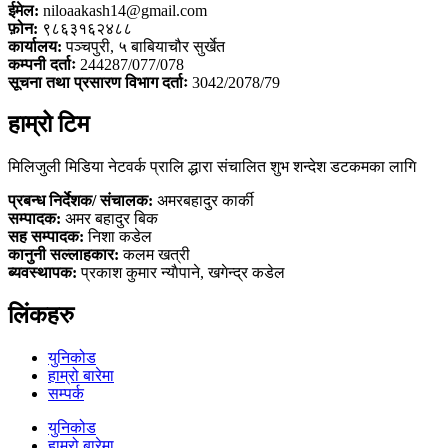
ईमेल:
niloaakash14@gmail.com
फ़ोन:
९८६३१६२४८८
कार्यालय:
पञ्चपुरी, ५ बाबियाचौर सुर्खेत
कम्पनी दर्ताः
244287/077/078
सूचना तथा प्रसारण विभाग दर्ताः
3042/2078/79
हाम्रो टिम
मिलिजुली मिडिया नेटवर्क प्रालि द्धारा संचालित शुभ शन्देश डटकमका लागि
प्रबन्ध निर्देशक/ संचालक:
अमरबहादुर कार्की
सम्पादक:
अमर बहादुर बिक
सह सम्पादक:
निशा कडेल
कानुनी सल्लाहकार:
कलम खत्री
ब्यवस्थापक:
प्रकाश कुमार न्याैपाने, खगेन्द्र कडेल
लिंकहरु
युनिकोड
हाम्रो बारेमा
सम्पर्क
युनिकोड
हाम्रो बारेमा