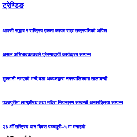
ट्रेण्डिङ
आपसी सद्भाव र राष्ट्रिय एकता कायम राख्न राष्ट्रपतिको अपिल
असल अभिभावकत्वबारे प्रेरणादायी कार्यक्रम सम्पन्न
भुक्तानी नभएको भन्दै वडा अध्यक्षद्वारा नगरपालिकामा तालाबन्दी
पञ्चपुरीमा लागूऔषध तथा मदिरा नियन्त्रण सम्बन्धी अन्तरक्रिया सम्पन्न
२३ औँ राष्ट्रिय धान दिवस पञ्चपुरी–५ मा मनाइयाे