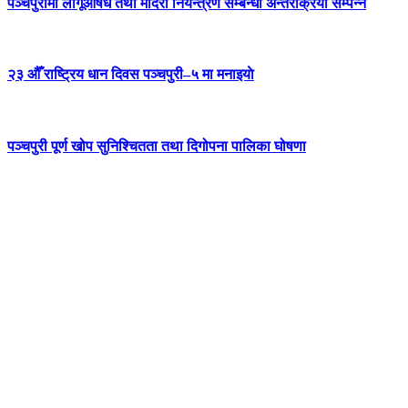
पञ्चपुरीमा लागूऔषध तथा मदिरा नियन्त्रण सम्बन्धी अन्तरक्रिया सम्पन्न
२३ औँ राष्ट्रिय धान दिवस पञ्चपुरी–५ मा मनाइयाे
पञ्चपुरी पूर्ण खोप सुनिश्चितता तथा दिगोपना पालिका घोषणा