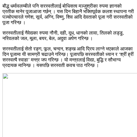
बौद्ध धर्मावलम्बीले पनि सरस्वतीलाई बोधिसत्व मञ्जुश्रीका रुपमा ज्ञानको
प्रतीक मानेर पूजाआजा गर्छन् । यस दिन बिहानै भक्तिपूर्वक कलश स्थापना गरी
पञ्चोपचारले गणेश, सूर्य, अग्नि, विष्णु, शिव आदि देवताको पूजा गरी सरस्वतीको
पूजा गरिन्छ ।
सरस्वतीलाई नैवेद्यका रुपमा नौनी, दही, दूध, धानको लावा, तिलको लड्डु,
नरिवलको जल, मूला, बयर, बेल, अदुवा अर्पण गरिन्छ ।
सरस्वतीलाई सेतो रङ्ग, फूल, चन्दन, शङ्ख आदि प्रिय लाग्ने भएकाले आजका
दिन पूजामा यी सामग्री चढाउने गरिन्छ। पूजापछि सरस्वतीको ध्यान र ‘श्रीं ह्रीं
सरस्वत्यै स्वाहा’ मन्त्र जप गरिन्छ । यो मन्त्रलाई विद्या, बुद्धि र सौभाग्य
प्रदायक मानिन्छ । यसपछि सरस्वती कवच पाठ गरिन्छ ।