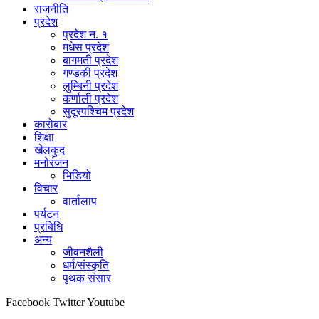
राजनीति
प्रदेश
प्रदेश न. १
मधेस प्रदेश
बागमती प्रदेश
गण्डकी प्रदेश
लुम्बिनी प्रदेश
कर्णाली प्रदेश
सुदूरपश्चिम प्रदेश
कारोबार
शिक्षा
खेलकुद
मनोरंजन
भिडियो
विचार
वार्तालाप
पर्यटन
प्रबिधि
अन्य
जीवनशैली
धर्म/संस्कृति
पृथक संसार
Facebook
Twitter
Youtube