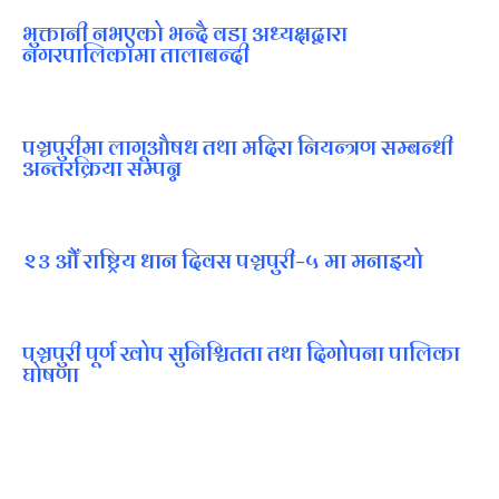
भुक्तानी नभएको भन्दै वडा अध्यक्षद्वारा
नगरपालिकामा तालाबन्दी
पञ्चपुरीमा लागूऔषध तथा मदिरा नियन्त्रण सम्बन्धी
अन्तरक्रिया सम्पन्न
२३ औँ राष्ट्रिय धान दिवस पञ्चपुरी–५ मा मनाइयाे
पञ्चपुरी पूर्ण खोप सुनिश्चितता तथा दिगोपना पालिका
घोषणा