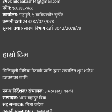
ईमेल:
niloaakash14@gmail.com
फ़ोन:
९८६३१६२४८८
कार्यालय:
पञ्चपुरी, ५ बाबियाचौर सुर्खेत
कम्पनी दर्ताः
244287/077/078
सूचना तथा प्रसारण विभाग दर्ताः
3042/2078/79
हाम्रो टिम
मिलिजुली मिडिया नेटवर्क प्रालि द्धारा संचालित शुभ शन्देश
डटकमका लागि
प्रबन्ध निर्देशक/ संचालक:
अमरबहादुर कार्की
सम्पादक:
अमर बहादुर बिक
सह सम्पादक:
निशा कडेल
कानुनी सल्लाहकार:
कलम खत्री