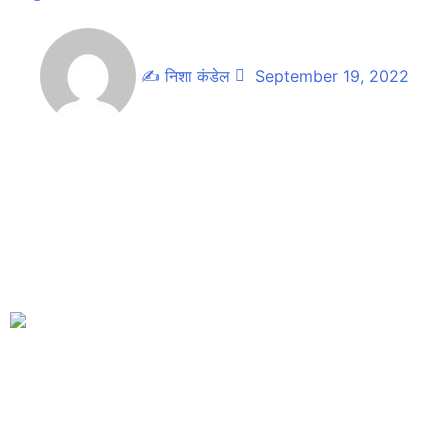
✍
निशा कंडेल
September 19, 2022
शुक्रबारदेखि परेको अविरल बर्षाका कारण आएको बाढीले सुर्खेत पश्चिमका
धेरै ठाउँमा पु¥याएको छ । क्षतिको अबस्था बारे पञ्चपुरी नगरपालिका
नगरप्रमुख लालबिर भण्डारीले स्थलगत अवलोकन गर्नुभएको छ ।
पञ्चपुरी नगरपालिका वडा नं ५, १० र ११ का बिभिन्न ठाउमा आएको
खोलाको बाढिले करोडौको क्षति भएको छ । पञ्चपुरी १० का ४१ र वडा नं
११ का ७ घरधुरीमा पुर्णरुपमा क्षति पुगेको छ भने धेरैजसो किसानले लगाएको
अन्नबालि तथा खेत बगरमा परिणत भएको छ ।