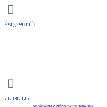
फेसबुकमा हामि
ताजा समाचार
आपसी सद्भाव र राष्ट्रिय एकता कायम राख्न