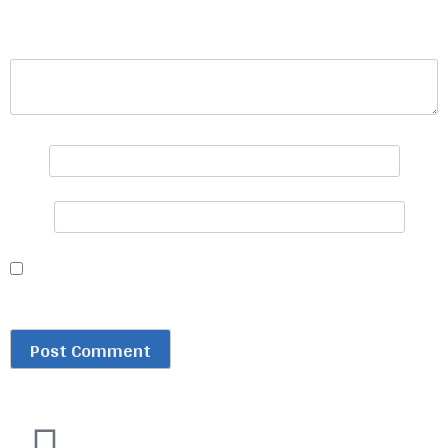
प्रतिक्रिया
*
नाम
*
इमेल
*
Save my name, email, and website in this browser for
the next time I comment.