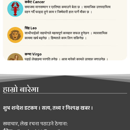
हाम्रो बारेमा
शुभ शन्देश डटकम । सत्य, तथ्य र निश्पक्ष खबर ।
समाचार, लेख रचना पठाउने ठेगाना: