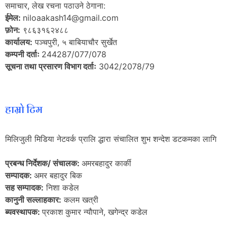
समाचार, लेख रचना पठाउने ठेगाना:
ईमेल:
niloaakash14@gmail.com
फ़ोन:
९८६३१६२४८८
कार्यालय:
पञ्चपुरी, ५ बाबियाचौर सुर्खेत
कम्पनी दर्ताः
244287/077/078
सूचना तथा प्रसारण विभाग दर्ताः
3042/2078/79
हाम्रो टिम
मिलिजुली मिडिया नेटवर्क प्रालि द्धारा संचालित शुभ शन्देश डटकमका लागि
प्रबन्ध निर्देशक/ संचालक:
अमरबहादुर कार्की
सम्पादक:
अमर बहादुर बिक
सह सम्पादक:
निशा कडेल
कानुनी सल्लाहकार:
कलम खत्री
ब्यवस्थापक:
प्रकाश कुमार न्याैपाने, खगेन्द्र कडेल