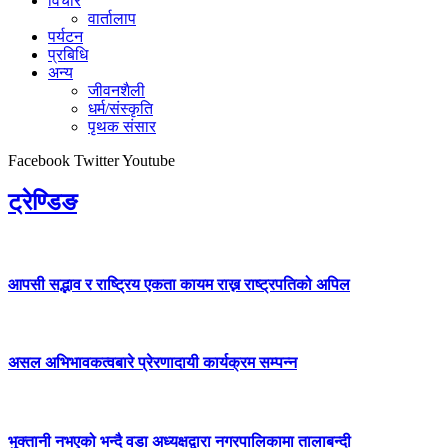
विचार
वार्तालाप
पर्यटन
प्रबिधि
अन्य
जीवनशैली
धर्म/संस्कृति
पृथक संसार
Facebook
Twitter
Youtube
ट्रेण्डिङ
आपसी सद्भाव र राष्ट्रिय एकता कायम राख्न राष्ट्रपतिको अपिल
असल अभिभावकत्वबारे प्रेरणादायी कार्यक्रम सम्पन्न
भुक्तानी नभएको भन्दै वडा अध्यक्षद्वारा नगरपालिकामा तालाबन्दी