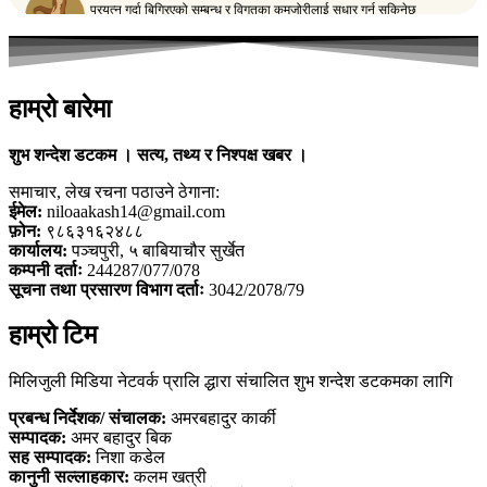
हाम्रो बारेमा
शुभ शन्देश डटकम । सत्य, तथ्य र निश्पक्ष खबर ।
समाचार, लेख रचना पठाउने ठेगाना:
ईमेल:
niloaakash14@gmail.com
फ़ोन:
९८६३१६२४८८
कार्यालय:
पञ्चपुरी, ५ बाबियाचौर सुर्खेत
कम्पनी दर्ताः
244287/077/078
सूचना तथा प्रसारण विभाग दर्ताः
3042/2078/79
हाम्रो टिम
मिलिजुली मिडिया नेटवर्क प्रालि द्धारा संचालित शुभ शन्देश डटकमका लागि
प्रबन्ध निर्देशक/ संचालक:
अमरबहादुर कार्की
सम्पादक:
अमर बहादुर बिक
सह सम्पादक:
निशा कडेल
कानुनी सल्लाहकार:
कलम खत्री