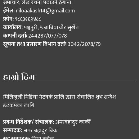
समाचार, लेख रचना पठाउने ठेगाना:
ईमेल:
niloaakash14@gmail.com
फ़ोन:
९८६३१६२४८८
कार्यालय:
पञ्चपुरी, ५ बाबियाचौर सुर्खेत
कम्पनी दर्ताः
244287/077/078
सूचना तथा प्रसारण विभाग दर्ताः
3042/2078/79
हाम्रो टिम
मिलिजुली मिडिया नेटवर्क प्रालि द्धारा संचालित शुभ शन्देश
डटकमका लागि
प्रबन्ध निर्देशक/ संचालक:
अमरबहादुर कार्की
सम्पादक:
अमर बहादुर बिक
सह सम्पादक:
निशा कडेल