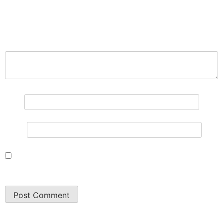
Your email address will not be published.
Required
fields are marked
*
प्रतिक्रिया
*
नाम
*
इमेल
*
Save my name, email, and website in this browser for
the next time I comment.