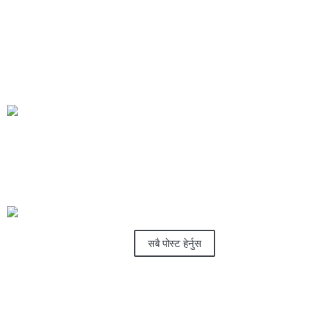
सञ्चालन गरिने उहाँको भनाइ रहेको छ।
सहकारीले कृषकहरूलाई मेनी टेलर, तराजु लगायत विभिन्न औजार वितरण
गर्दै आएको छ। कृषकहरूले हाल लौका काँक्रा तरबुजा खुर्सानी तिते करेला
लगायतका तरकारीहरू उत्पादन गरिरहेका छन्।
यो खबर पढेर तपाईलाई कस्तो महसुस भयो ?🤔
अमर कार्की
सबै पोस्ट हेर्नुस
प्रतिक्रिया दिनुहोस्