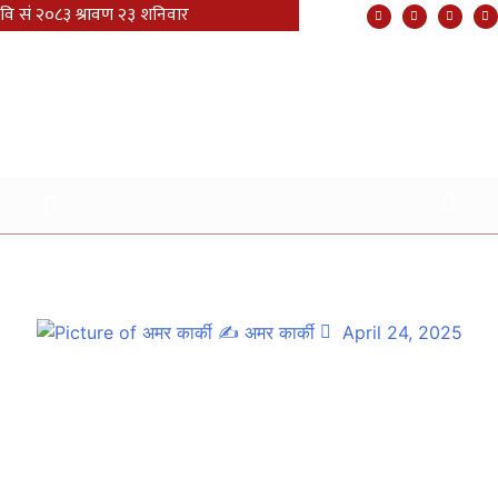
पञ्चपुरी ९ का किसान तरकारी खेतिमा आकर्षित हुदै,
✍
अमर कार्की
April 24, 2025
११ बैशाख सुर्खेत ।
मिलिजुली साना किसान कृषि सहकारी संस्था पञ्चपुरी ९ सुर्खेतले