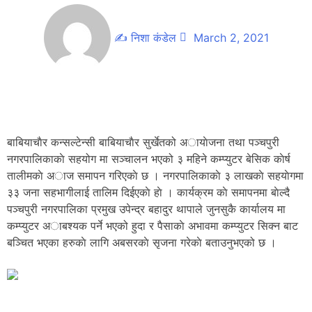
✍
निशा कंडेल
March 2, 2021
बाबियाचाैर कन्सल्टेन्सी बाबियाचाैर सुर्खेतको अायाेजना तथा पञ्चपुरी
नगरपालिकाकाे सहयोग मा सञ्चालन भएको ३ महिने कम्प्युटर बेसिक काेर्ष
तालीमकाे अाज समापन गरिएकाे छ । नगरपालिकाकाे ३ लाखकाे सहयाेगमा
३३ जना सहभागीलाई तालिम दिईएकाे हाे । कार्यक्रम काे समापनमा बाेल्दै
पञ्चपुरी नगरपालिका प्रमुख उपेन्द्र बहादुर थापाले जुनसुकै कार्यालय मा
कम्प्युटर अाबश्यक पर्ने भएको हुदा र पैसाकाे अभावमा कम्प्युटर सिक्न बाट
बञ्चित भएका हरुकाे लागि अबसरकाे सृजना गरेकाे बताउनुभएको छ ।