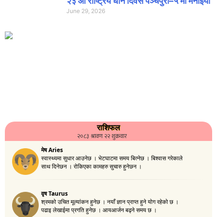
२३ औँ राष्ट्रिय धान दिवस पञ्चपुरी–५ मा मनाइयाे
June 29, 2026