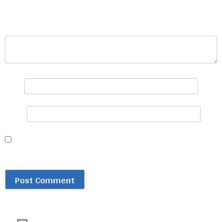
fields are marked
*
प्रतिक्रिया
*
नाम
*
इमेल
*
Save my name, email, and website in this browser for
the next time I comment.