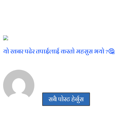
नियुक्ति भएपछि प्रधानाध्यापक जाेशीले बिद्यालय ब्यवस्थापन समिति,
अभिभावक, बिद्यार्थी र शिक्षक कर्मचारी सबैकाे बिचार सल्लाह सुझाव अनुसार
काम गर्दै शैक्षिक स्तरमा वृद्धि गर्ने प्रतिबद्धता समेत जनाएका छन ।
यो खबर पढेर तपाईलाई कस्तो महसुस भयो ?🤔
निशा कंडेल
सबै पोस्ट हेर्नुस
प्रतिक्रिया दिनुहोस्
Your email address will not be published.
Required