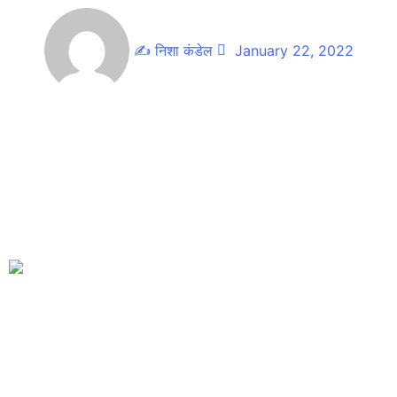
✍
निशा कंडेल
January 22, 2022
नेपाल राष्ट्रिय माध्यमिक बिद्यालय पञ्चपुरी ७ बुढाखालीकाे प्रधानाध्यापक मा
दिपक कुमार जाेशी नियुक्त भएका छन । शुक्रबार बसेकाे बिद्यालय
ब्यवस्थापन समितिकाे बैठकले जाेशीलाई नियुक्त गरेकाेे हाे ।
यस अघिका प्रधानाध्यापक हरि प्रसाद न्याैपानेले पाैष १८ गते पदबाट
राजिनामा दिएपछि बिद्यालय प्रधानाध्यापक बिहिन भएको थियोे ।