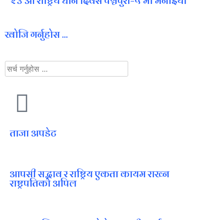
२३ औँ राष्ट्रिय धान दिवस पञ्चपुरी–५ मा मनाइयाे
खोजि गर्नुहोस ...
ताजा अपडेट
आपसी सद्भाव र राष्ट्रिय एकता कायम राख्न
राष्ट्रपतिको अपिल