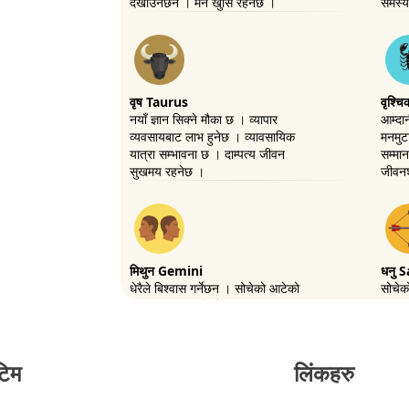
टिम
लिंकहरु