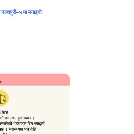
 पञ्चपुरी–५ मा मनाइयाे