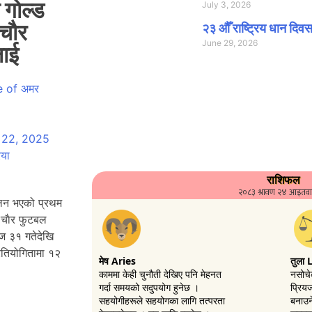
गाेल्ड
July 3, 2026
चाैर
२३ औँ राष्ट्रिय धान दिवस
June 29, 2026
ाई
 22, 2025
िया
चालन भएको प्रथम
 चाैर फुटबल
ज ३१ गतेदेखि
तियोगितामा १२