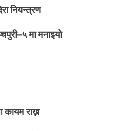
रा नियन्त्रण
्चपुरी–५ मा मनाइयाे
ा कायम राख्न