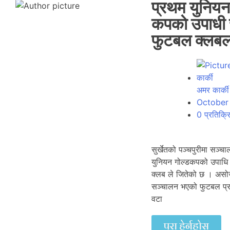
प्रथम युनियन 
कपकाे उपाधी 
फुटबल क्लबल
अमर कार्की
October
0 प्रतिक्र
सुर्खेतको पञ्चपुरीमा सञ्
युनियन गोल्डकपको उपाधि
क्लब ले जितेको छ । असो
सञ्चालन भएको फुटबल प्र
वटा
पुरा हेर्नुहोस