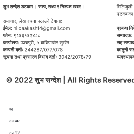
शुभ शन्देश डटकम । सत्य, तथ्य र निश्पक्ष खबर ।
मिलिजुली 
डटकमका 
समाचार, लेख रचना पठाउने ठेगाना:
ईमेल:
niloaakash14@gmail.com
प्रबन्ध न
फ़ोन:
९८६३१६२४८८
सम्पादक:
कार्यालय:
पञ्चपुरी, ५ बाबियाचौर सुर्खेत
सह सम्पा
कम्पनी दर्ताः
244287/077/078
कानुनी स
सूचना तथा प्रसारण विभाग दर्ताः
3042/2078/79
ब्यवस्था
© 2022 शुभ सन्देश | All Rights Reserve
गृह
समाचार
राजनीति