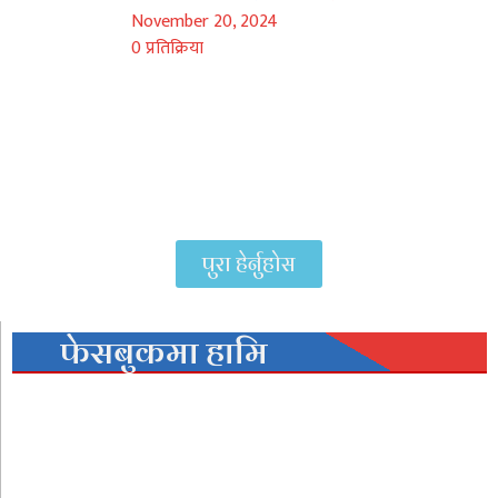
November 20, 2024
0 प्रतिक्रिया
५ मंसिर, सुर्खेत ।प्रतिजैविक प्रतिरोध बुझौँ बुझाऔं आजैबाट
रोकथाममा जुटौं भन्ने उद्देश्य सहित विश्व प्रतिजैविक प्रतिरोध
सचेतना सप्ताह विषयक अन्तरक्रिया कार्यक्रम हिजो बाबियाचौरमा
सम्पन्न
पुरा हेर्नुहोस
फेसबुकमा हामि