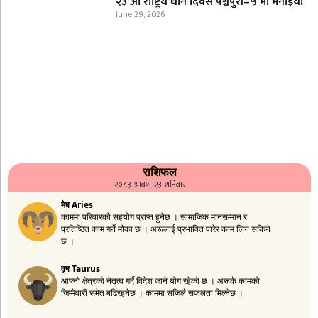
२३ औँ राष्ट्रिय धान दिवस पञ्चपुरी–५ मा मनाइयाे
June 29, 2026