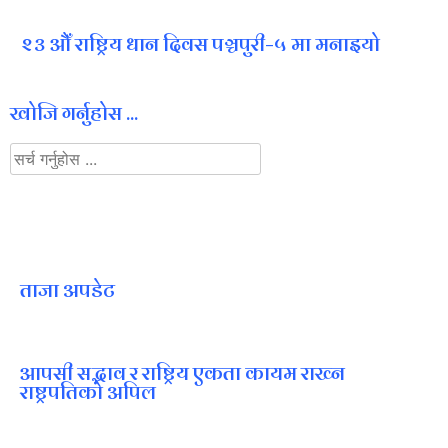
२३ औँ राष्ट्रिय धान दिवस पञ्चपुरी–५ मा मनाइयाे
खोजि गर्नुहोस ...
ताजा अपडेट
आपसी सद्भाव र राष्ट्रिय एकता कायम राख्न
राष्ट्रपतिको अपिल