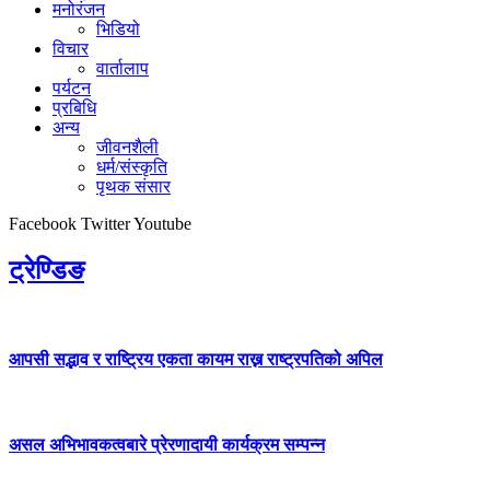
मनोरंजन
भिडियो
विचार
वार्तालाप
पर्यटन
प्रबिधि
अन्य
जीवनशैली
धर्म/संस्कृति
पृथक संसार
Facebook
Twitter
Youtube
ट्रेण्डिङ
आपसी सद्भाव र राष्ट्रिय एकता कायम राख्न राष्ट्रपतिको अपिल
असल अभिभावकत्वबारे प्रेरणादायी कार्यक्रम सम्पन्न