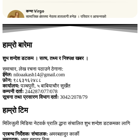
हाम्रो बारेमा
शुभ शन्देश डटकम । सत्य, तथ्य र निश्पक्ष खबर ।
समाचार, लेख रचना पठाउने ठेगाना:
ईमेल:
niloaakash14@gmail.com
फ़ोन:
९८६३१६२४८८
कार्यालय:
पञ्चपुरी, ५ बाबियाचौर सुर्खेत
कम्पनी दर्ताः
244287/077/078
सूचना तथा प्रसारण विभाग दर्ताः
3042/2078/79
हाम्रो टिम
मिलिजुली मिडिया नेटवर्क प्रालि द्धारा संचालित शुभ शन्देश डटकमका लागि
प्रबन्ध निर्देशक/ संचालक:
अमरबहादुर कार्की
सम्पादक:
अमर बहादुर बिक