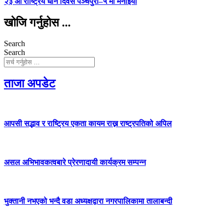
२३ औँ राष्ट्रिय धान दिवस पञ्चपुरी–५ मा मनाइयाे
खोजि गर्नुहोस ...
Search
Search
ताजा अपडेट
आपसी सद्भाव र राष्ट्रिय एकता कायम राख्न राष्ट्रपतिको अपिल
असल अभिभावकत्वबारे प्रेरणादायी कार्यक्रम सम्पन्न
भुक्तानी नभएको भन्दै वडा अध्यक्षद्वारा नगरपालिकामा तालाबन्दी