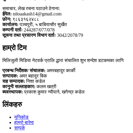
समाचार, लेख रचना पठाउने ठेगाना:
ईमेल:
niloaakash14@gmail.com
फ़ोन:
९८६३१६२४८८
कार्यालय:
पञ्चपुरी, ५ बाबियाचौर सुर्खेत
कम्पनी दर्ताः
244287/077/078
सूचना तथा प्रसारण विभाग दर्ताः
3042/2078/79
हाम्रो टिम
मिलिजुली मिडिया नेटवर्क प्रालि द्धारा संचालित शुभ शन्देश डटकमका लागि
प्रबन्ध निर्देशक/ संचालक:
अमरबहादुर कार्की
सम्पादक:
अमर बहादुर बिक
सह सम्पादक:
निशा कडेल
कानुनी सल्लाहकार:
कलम खत्री
ब्यवस्थापक:
प्रकाश कुमार न्याैपाने, खगेन्द्र कडेल
लिंकहरु
युनिकोड
हाम्रो बारेमा
सम्पर्क