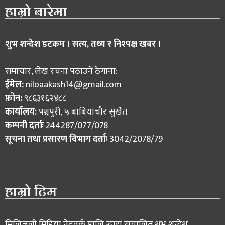
हाम्रो बारेमा
शुभ शन्देश डटकम । सत्य, तथ्य र निश्पक्ष खबर ।
समाचार, लेख रचना पठाउने ठेगाना:
ईमेल:
niloaakash14@gmail.com
फ़ोन:
९८६३१६२४८८
कार्यालय:
पञ्चपुरी, ५ बाबियाचौर सुर्खेत
कम्पनी दर्ताः
244287/077/078
सूचना तथा प्रसारण विभाग दर्ताः
3042/2078/79
हाम्रो टिम
मिलिजुली मिडिया नेटवर्क प्रालि द्धारा संचालित शुभ शन्देश