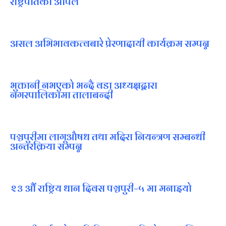
राष्ट्रपतिको अपिल
असल अभिभावकत्वबारे प्रेरणादायी कार्यक्रम सम्पन्न
भुक्तानी नभएको भन्दै वडा अध्यक्षद्वारा
नगरपालिकामा तालाबन्दी
पञ्चपुरीमा लागूऔषध तथा मदिरा नियन्त्रण सम्बन्धी
अन्तरक्रिया सम्पन्न
२३ औँ राष्ट्रिय धान दिवस पञ्चपुरी–५ मा मनाइयाे