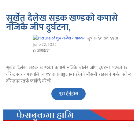
सुर्खेत दैलेख सडक खण्डकाे कपासे
नजिकै जीप दुर्घटना,
शुभ सन्देश संवाददाता
June 22, 2022
0 प्रतिक्रिया
सुर्खेत दैलेख सडक खण्डकाे कपासे नजिकै बाेलेर जीप दुर्घटना भएकाे छ ।
वीरेन्द्रनगर नगरपालिका १४ रातानाङ्गलामा रहेकाे माैसमी राडरकाे मर्मत सकेर
वीरेन्द्रनगरतर्फ फर्किदै गरेकाे
पुरा हेर्नुहोस
फेसबुकमा हामि