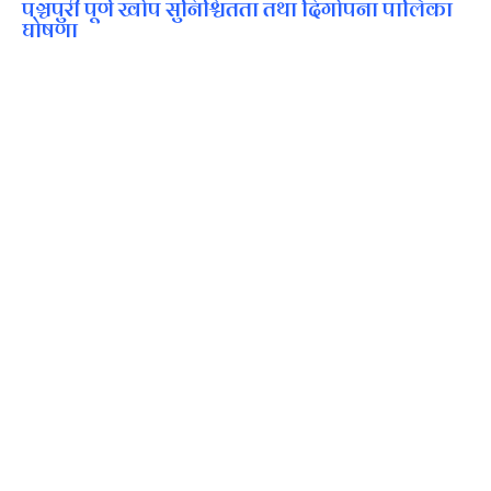
पञ्चपुरी पूर्ण खोप सुनिश्चितता तथा दिगोपना पालिका
घोषणा