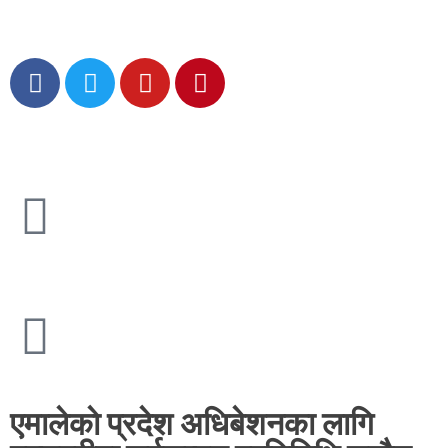
एमालेकाे प्रदेश अधिबेशनका लागि