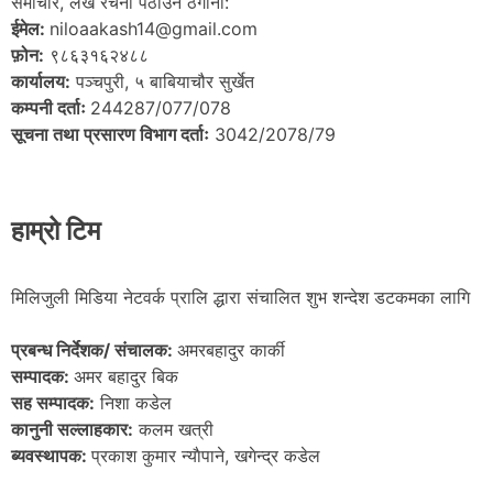
समाचार, लेख रचना पठाउने ठेगाना:
ईमेल:
niloaakash14@gmail.com
फ़ोन:
९८६३१६२४८८
कार्यालय:
पञ्चपुरी, ५ बाबियाचौर सुर्खेत
कम्पनी दर्ताः
244287/077/078
सूचना तथा प्रसारण विभाग दर्ताः
3042/2078/79
हाम्रो टिम
मिलिजुली मिडिया नेटवर्क प्रालि द्धारा संचालित शुभ शन्देश डटकमका लागि
प्रबन्ध निर्देशक/ संचालक:
अमरबहादुर कार्की
सम्पादक:
अमर बहादुर बिक
सह सम्पादक:
निशा कडेल
कानुनी सल्लाहकार:
कलम खत्री
ब्यवस्थापक:
प्रकाश कुमार न्याैपाने, खगेन्द्र कडेल