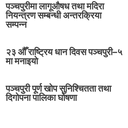
पञ्चपुरीमा लागूऔषध तथा मदिरा
नियन्त्रण सम्बन्धी अन्तरक्रिया
सम्पन्न
२३ औँ राष्ट्रिय धान दिवस पञ्चपुरी–५
मा मनाइयाे
पञ्चपुरी पूर्ण खोप सुनिश्चितता तथा
दिगोपना पालिका घोषणा