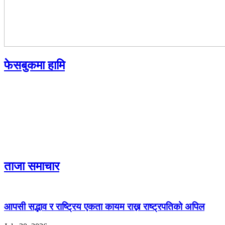
फेसबुकमा हामि
ताजा समाचार
आपसी सद्भाव र राष्ट्रिय एकता कायम राख्न राष्ट्रपतिको अपिल