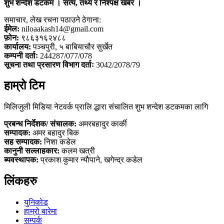
शुभ शन्देश डटकम । सत्य, तथ्य र निश्पक्ष खबर ।
समाचार, लेख रचना पठाउने ठेगाना:
ईमेल:
niloaakash14@gmail.com
फ़ोन:
९८६३१६२४८८
कार्यालय:
पञ्चपुरी, ५ बाबियाचौर सुर्खेत
कम्पनी दर्ताः
244287/077/078
सूचना तथा प्रसारण विभाग दर्ताः
3042/2078/79
हाम्रो टिम
मिलिजुली मिडिया नेटवर्क प्रालि द्धारा संचालित शुभ शन्देश डटकमका लागि
प्रबन्ध निर्देशक/ संचालक:
अमरबहादुर कार्की
सम्पादक:
अमर बहादुर बिक
सह सम्पादक:
निशा कडेल
कानुनी सल्लाहकार:
कलम खत्री
ब्यवस्थापक:
प्रकाश कुमार न्याैपाने, खगेन्द्र कडेल
लिंकहरु
युनिकोड
हाम्रो बारेमा
सम्पर्क