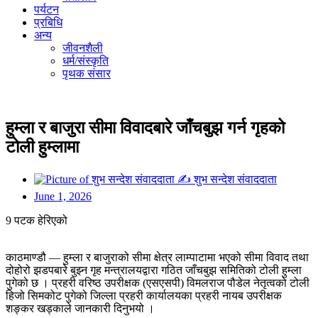
पर्यटन
प्रबिधि
अन्य
जीवनशैली
धर्म/संस्कृति
पृथक संसार
हुम्ला र बाजुरा सीमा विवादबारे जाँचबुझ गर्न गृहको
टोली हुम्लामा
✍
शुभ सन्देश संवाददाता
June 1, 2026
9 पटक हेरिएको
काठमाण्डौ — हुम्ला र बाजुराको सीमा क्षेत्र लाम्पाटामा भएको सीमा विवाद तथा
दोहोरो झडपबारे बुझ्न गृह मन्त्रालयद्वारा गठित जाँचबुझ समितिको टोली हुम्ला
पुगेको छ । प्रहरी वरिष्ठ उपरीक्षक (एसएसपी) विमलराज पौडेल नेतृत्वको टोली
हिजो सिमकोट पुगेको जिल्ला प्रहरी कार्यालयका प्रहरी नायब उपरीक्षक
शङ्कर खड्काले जानकारी दिनुभयो ।