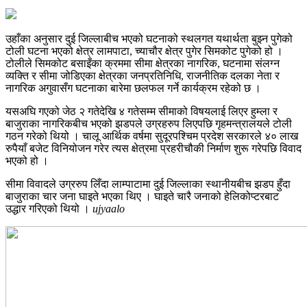
उहाँका अनुसार दुई जिल्लाबीच भएको घटनाको स्थलगत यथार्थता बुझ्न पुगेको
टोली घटना भएको क्षेत्र लामपाटा, च्याचौर क्षेत्र पुगेर सिमकोट पुगेको हो ।
टोलीले सिमकोट बसाइँका क्रममा सीमा क्षेत्रका नागरिक, घटनामा संलग्न
व्यक्ति र सीमा जोडिएका क्षेत्रका जनप्रतिनिधि, राजनीतिक दलका नेता र
नागरिक अगुवासँग घटनाका बारेमा छलफल गर्ने कार्यक्रम रहेको छ ।
यसअघि गएको जेठ २ गतेदेखि ४ गतेसम्म सीमाको विषयलाई लिएर हुम्ला र
बाजुराका नागरिकबीच भएको झडपले उग्रहरुप लिएपछि गृहमन्त्रालयले टोली
गठन गरेको थियो । चालू आर्थिक वर्षमा सुदूरपश्चिम प्रदेश सरकारले ४० लाख
रुपैयाँ बजेट विनियोजन गरेर त्यस क्षेत्रमा प्रहरीचौकी निर्माण शुरू गरेपछि विवाद
भएको हो ।
सीमा विवादले उग्ररुप लिँदा लाम्पाटामा दुई जिल्लाका स्थानीयबीच झडप हुँदा
बाजुराका चार जना घाइते भएका थिए । घाइते चारै जनाको हेलिकोप्टरबाट
उद्धार गरिएको थियो ।
ujyaalo