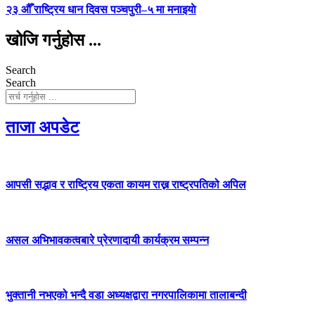
२३ औँ राष्ट्रिय धान दिवस पञ्चपुरी–५ मा मनाइयाे
खोजि गर्नुहोस ...
Search
Search
ताजा अपडेट
आपसी सद्भाव र राष्ट्रिय एकता कायम राख्न राष्ट्रपतिको अपिल
असल अभिभावकत्वबारे प्रेरणादायी कार्यक्रम सम्पन्न
भुक्तानी नभएको भन्दै वडा अध्यक्षद्वारा नगरपालिकामा तालाबन्दी