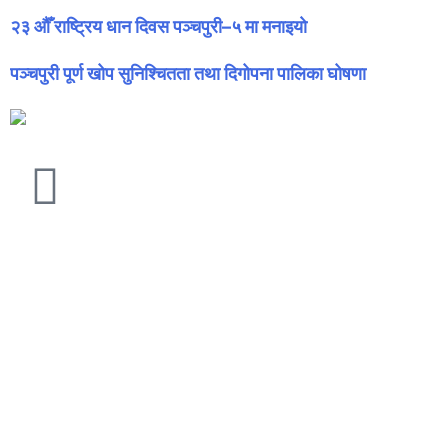
२३ औँ राष्ट्रिय धान दिवस पञ्चपुरी–५ मा मनाइयाे
पञ्चपुरी पूर्ण खोप सुनिश्चितता तथा दिगोपना पालिका घोषणा
फेसबुकमा हामि