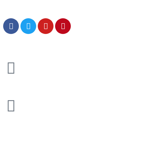
पानी पार्ने बादल सुदूरपश्चिमबाट पूर्वतिर सर्दै,