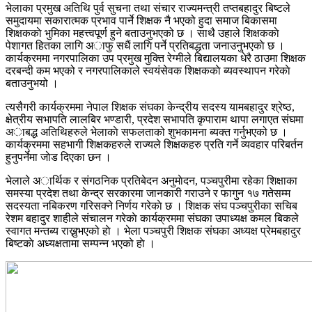
भेलाका प्रमुख अतिथि पुर्व सुचना तथा संचार राज्यमन्त्री तप्तबहादुर बिष्टले
समुदायमा सकारात्मक प्रभाव पार्ने शिक्षक नै भएको हुदा समाज बिकासमा
शिक्षककाे भुमिका महत्त्वपूर्ण हुने बताउनुभएको छ । साथै उहाले शिक्षककाे
पेशागत हितका लागि अाफु सधैं लागि पर्ने प्रतिबद्धता जनाउनुभएकाे छ ।
कार्यक्रममा नगरपालिका उप प्रमुख मुक्ति रेग्मीले बिद्यालयका धेरै ठाउमा शिक्षक
दरबन्दी कम भएको र नगरपालिकाले स्वयंसेवक शिक्षककाे ब्यवस्थापन गरेकाे
बताउनुभयो ।
त्यसैगरी कार्यक्रममा नेपाल शिक्षक संघका केन्द्रीय सदस्य यामबहादुर श्रेष्ठ,
क्षेत्रीय सभापति लालबिर भण्डारी, प्रदेश सभापति कृपाराम थापा लगाएत संघमा
अाबद्ध अतिथिहरुले भेलाकाे सफलताको शुभकामना ब्यक्त गर्नुभएको छ ।
कार्यक्रममा सहभागी शिक्षकहरुले राज्यले शिक्षकहरु प्रति गर्ने व्यवहार परिबर्तन
हुनुपर्नेमा जाेड दिएका छन ।
भेलाले अार्थिक र संगठनिक प्रतिबेदन अनुमाेदन, पञ्चपुरीमा रहेका शिक्षाका
समस्या प्रदेश तथा केन्द्र सरकारमा जानकारी गराउने र फागुन १७ गतेसम्म
सदस्यता नबिकरण गरिसक्ने निर्णय गरेकाे छ । शिक्षक संघ पञ्चपुरीका सचिब
रेशम बहादुर शाहीले संचालन गरेकाे कार्यक्रममा संघका उपाध्यक्ष कमल बिकले
स्वागत मन्तब्य राख्नुभएको हाे । भेला पञ्चपुरी शिक्षक संघका अध्यक्ष प्रेमबहादुर
बिष्टकाे अध्यक्षतामा सम्पन्न भएको हाे ।