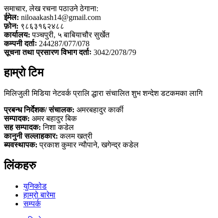
समाचार, लेख रचना पठाउने ठेगाना:
ईमेल:
niloaakash14@gmail.com
फ़ोन:
९८६३१६२४८८
कार्यालय:
पञ्चपुरी, ५ बाबियाचौर सुर्खेत
कम्पनी दर्ताः
244287/077/078
सूचना तथा प्रसारण विभाग दर्ताः
3042/2078/79
हाम्रो टिम
मिलिजुली मिडिया नेटवर्क प्रालि द्धारा संचालित शुभ शन्देश डटकमका लागि
प्रबन्ध निर्देशक/ संचालक:
अमरबहादुर कार्की
सम्पादक:
अमर बहादुर बिक
सह सम्पादक:
निशा कडेल
कानुनी सल्लाहकार:
कलम खत्री
ब्यवस्थापक:
प्रकाश कुमार न्याैपाने, खगेन्द्र कडेल
लिंकहरु
युनिकोड
हाम्रो बारेमा
सम्पर्क