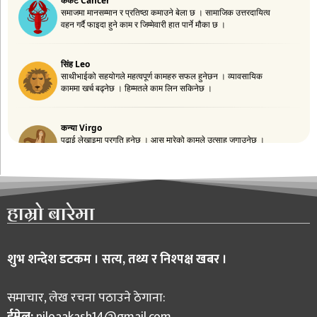
हाम्रो बारेमा
शुभ शन्देश डटकम । सत्य, तथ्य र निश्पक्ष खबर ।
समाचार, लेख रचना पठाउने ठेगाना: