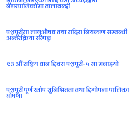
भुक्तानी नभएको भन्दै वडा अध्यक्षद्वारा
नगरपालिकामा तालाबन्दी
पञ्चपुरीमा लागूऔषध तथा मदिरा नियन्त्रण सम्बन्धी
अन्तरक्रिया सम्पन्न
२३ औँ राष्ट्रिय धान दिवस पञ्चपुरी–५ मा मनाइयाे
पञ्चपुरी पूर्ण खोप सुनिश्चितता तथा दिगोपना पालिका
घोषणा