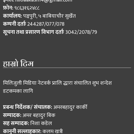
ईमेल:
niloaakash14@gmail.com
फ़ोन:
९८६३१६२४८८
कार्यालय:
पञ्चपुरी, ५ बाबियाचौर सुर्खेत
कम्पनी दर्ताः
244287/077/078
सूचना तथा प्रसारण विभाग दर्ताः
3042/2078/79
हाम्रो टिम
मिलिजुली मिडिया नेटवर्क प्रालि द्धारा संचालित शुभ शन्देश
डटकमका लागि
प्रबन्ध निर्देशक/ संचालक:
अमरबहादुर कार्की
सम्पादक:
अमर बहादुर बिक
सह सम्पादक:
निशा कडेल
कानुनी सल्लाहकार:
कलम खत्री