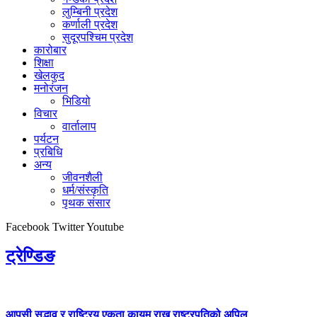
लुम्बिनी प्रदेश
कर्णाली प्रदेश
सुदूरपश्चिम प्रदेश
कारोबार
शिक्षा
खेलकुद
मनोरंजन
भिडियो
विचार
वार्तालाप
पर्यटन
प्रबिधि
अन्य
जीवनशैली
धर्म/संस्कृति
पृथक संसार
Facebook
Twitter
Youtube
ट्रेण्डिङ
आपसी सद्भाव र राष्ट्रिय एकता कायम राख्न राष्ट्रपतिको अपिल