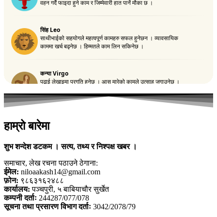
हाम्रो बारेमा
शुभ शन्देश डटकम । सत्य, तथ्य र निश्पक्ष खबर ।
समाचार, लेख रचना पठाउने ठेगाना:
ईमेल:
niloaakash14@gmail.com
फ़ोन:
९८६३१६२४८८
कार्यालय:
पञ्चपुरी, ५ बाबियाचौर सुर्खेत
कम्पनी दर्ताः
244287/077/078
सूचना तथा प्रसारण विभाग दर्ताः
3042/2078/79