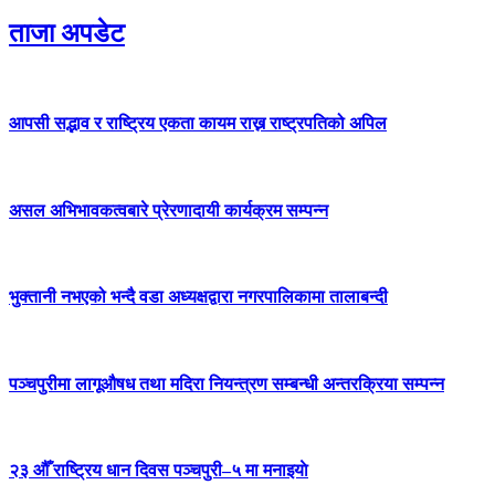
ताजा अपडेट
आपसी सद्भाव र राष्ट्रिय एकता कायम राख्न राष्ट्रपतिको अपिल
असल अभिभावकत्वबारे प्रेरणादायी कार्यक्रम सम्पन्न
भुक्तानी नभएको भन्दै वडा अध्यक्षद्वारा नगरपालिकामा तालाबन्दी
पञ्चपुरीमा लागूऔषध तथा मदिरा नियन्त्रण सम्बन्धी अन्तरक्रिया सम्पन्न
२३ औँ राष्ट्रिय धान दिवस पञ्चपुरी–५ मा मनाइयाे