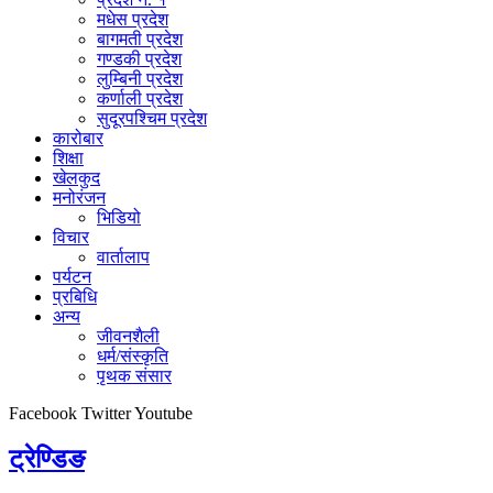
मधेस प्रदेश
बागमती प्रदेश
गण्डकी प्रदेश
लुम्बिनी प्रदेश
कर्णाली प्रदेश
सुदूरपश्चिम प्रदेश
कारोबार
शिक्षा
खेलकुद
मनोरंजन
भिडियो
विचार
वार्तालाप
पर्यटन
प्रबिधि
अन्य
जीवनशैली
धर्म/संस्कृति
पृथक संसार
Facebook
Twitter
Youtube
ट्रेण्डिङ