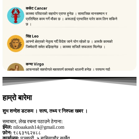
हाम्रो बारेमा
शुभ शन्देश डटकम । सत्य, तथ्य र निश्पक्ष खबर ।
समाचार, लेख रचना पठाउने ठेगाना:
ईमेल:
niloaakash14@gmail.com
फ़ोन:
९८६३१६२४८८
कार्यालय:
पञ्चपुरी, ५ बाबियाचौर सुर्खेत