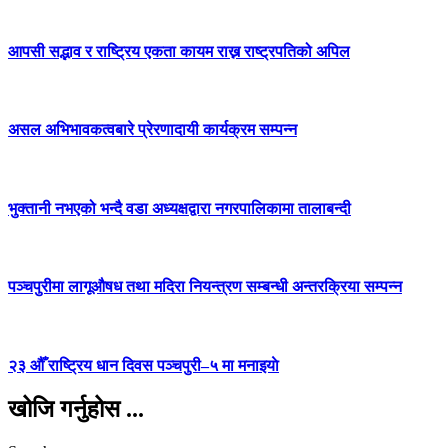
आपसी सद्भाव र राष्ट्रिय एकता कायम राख्न राष्ट्रपतिको अपिल
असल अभिभावकत्वबारे प्रेरणादायी कार्यक्रम सम्पन्न
भुक्तानी नभएको भन्दै वडा अध्यक्षद्वारा नगरपालिकामा तालाबन्दी
पञ्चपुरीमा लागूऔषध तथा मदिरा नियन्त्रण सम्बन्धी अन्तरक्रिया सम्पन्न
२३ औँ राष्ट्रिय धान दिवस पञ्चपुरी–५ मा मनाइयाे
खोजि गर्नुहोस ...