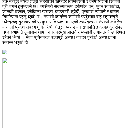
हर्क बहादुर बयक क्षेत्री सहसचिव खगेन्द्र तिमिल्सिना र कोषाध्यक्षमा सिर्जना
पुरी चयन हुनुभएको छ। त्यसैगरी सदस्यहरूमा द्रोणदेव वन, भुवन सापकोटा,
जानकी ढकाल, कोकिला खड्का, दण्डपाणी सुवेदी, प्रकाश न्यौपाने र कमल
तिमल्सिना रहनुभएको छ। नेपाली कांग्रेस कर्णाली प्रदेशका सह महामन्त्री
उपेन्द्रबहादुर थापाको प्रमुख आतिथ्यतामा भएको कार्यक्रममा नेपाली कांग्रेस
कर्णाली प्रदेश सदस्य मुक्ति रेग्मी क्षेत्र नम्बर २ का सभापति इन्द्रबहादुर रावल,
नगर सभापति कृपाराम थापा, नगर प्रमुख लालवीर भण्डारी लगायतको उपस्थित
रहेको थियो । भेला युनियनका पञ्चपुरी अध्यक्ष गंगादेव पुरीको अध्यक्षतामा
सम्पन्न भएको हो ।