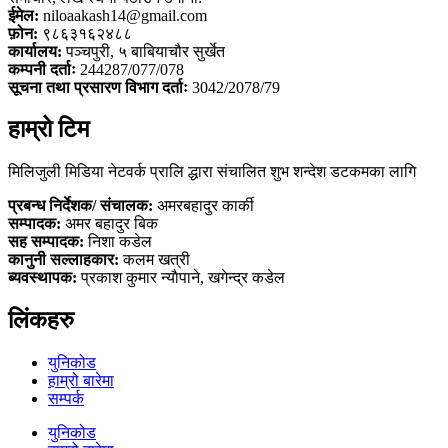
ईमेल:
niloaakash14@gmail.com
फ़ोन:
९८६३१६२४८८
कार्यालय:
पञ्चपुरी, ५ बाबियाचौर सुर्खेत
कम्पनी दर्ताः
244287/077/078
सूचना तथा प्रसारण विभाग दर्ताः
3042/2078/79
हाम्रो टिम
मिलिजुली मिडिया नेटवर्क प्रालि द्धारा संचालित शुभ शन्देश डटकमका लागि
प्रबन्ध निर्देशक/ संचालक:
अमरबहादुर कार्की
सम्पादक:
अमर बहादुर बिक
सह सम्पादक:
निशा कडेल
कानुनी सल्लाहकार:
कलम खत्री
ब्यवस्थापक:
प्रकाश कुमार न्याैपाने, खगेन्द्र कडेल
लिंकहरु
युनिकोड
हाम्रो बारेमा
सम्पर्क
युनिकोड