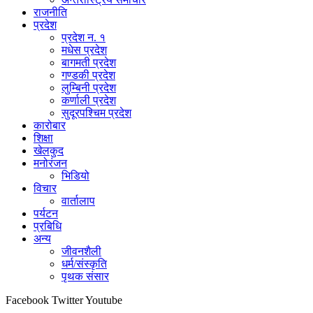
राजनीति
प्रदेश
प्रदेश न. १
मधेस प्रदेश
बागमती प्रदेश
गण्डकी प्रदेश
लुम्बिनी प्रदेश
कर्णाली प्रदेश
सुदूरपश्चिम प्रदेश
कारोबार
शिक्षा
खेलकुद
मनोरंजन
भिडियो
विचार
वार्तालाप
पर्यटन
प्रबिधि
अन्य
जीवनशैली
धर्म/संस्कृति
पृथक संसार
Facebook
Twitter
Youtube