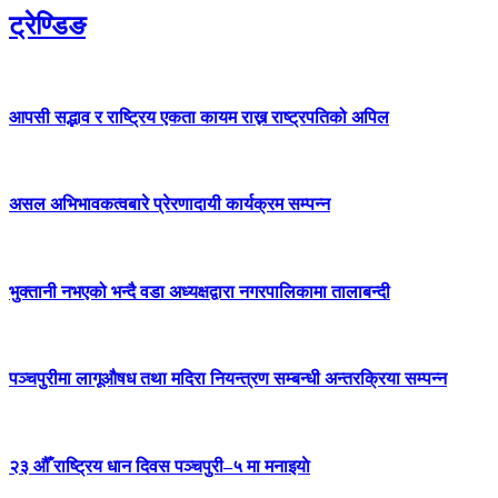
ट्रेण्डिङ
आपसी सद्भाव र राष्ट्रिय एकता कायम राख्न राष्ट्रपतिको अपिल
असल अभिभावकत्वबारे प्रेरणादायी कार्यक्रम सम्पन्न
भुक्तानी नभएको भन्दै वडा अध्यक्षद्वारा नगरपालिकामा तालाबन्दी
पञ्चपुरीमा लागूऔषध तथा मदिरा नियन्त्रण सम्बन्धी अन्तरक्रिया सम्पन्न
२३ औँ राष्ट्रिय धान दिवस पञ्चपुरी–५ मा मनाइयाे