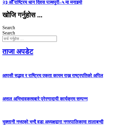
२३ औँ राष्ट्रिय धान दिवस पञ्चपुरी–५ मा मनाइयाे
खोजि गर्नुहोस ...
Search
Search
ताजा अपडेट
आपसी सद्भाव र राष्ट्रिय एकता कायम राख्न राष्ट्रपतिको अपिल
असल अभिभावकत्वबारे प्रेरणादायी कार्यक्रम सम्पन्न
भुक्तानी नभएको भन्दै वडा अध्यक्षद्वारा नगरपालिकामा तालाबन्दी