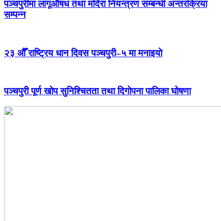
पञ्चपुरीमा लागूऔषध तथा मदिरा नियन्त्रण सम्बन्धी अन्तरक्रिया
सम्पन्न
२३ औँ राष्ट्रिय धान दिवस पञ्चपुरी–५ मा मनाइयाे
पञ्चपुरी पूर्ण खोप सुनिश्चितता तथा दिगोपना पालिका घोषणा