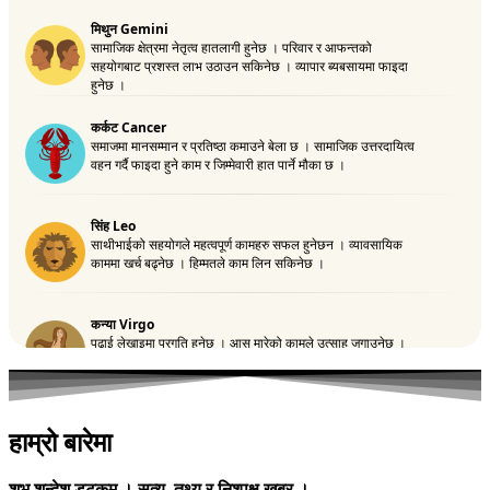
हाम्रो बारेमा
शुभ शन्देश डटकम । सत्य, तथ्य र निश्पक्ष खबर ।