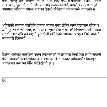
कला, संस्कृतिकाे संरक्षण गर्ने, क्याम्पस, बिद्यालय, अभिभावक, बिद्यार्थी बिचकाे
सम्बन्ध सुमधुर गर्ने, भर्ना अभियानलाई सञ्चालन गर्ने, हाम्रो क्याम्पस राम्रो
क्याम्पस अभियान सफल बनाउन देउसी खेलिएकाे क्याम्पसले जनाएको छ ।
अहिलेकाे समयमा कात्तिके दानकाे नाममा पैसा ताेकेर माग्ने प्रचलन रहेकाे र
अाफु हरुले त्याे नभई क्याम्पसमा भएका सेवा र यसकाे बिस्तार र अभिभावक
संग भेटघाट पनि हुने भएको हुदा भैली खेलिएकाे क्याम्पस प्रमुख तिर्थ शाहीले
जानकारी दिनभयाे ।
देउसि भैलाेबाट संकलित रकम क्याम्पसकाे छात्रावास निर्माणका लागि लगानी
गरिने शाहीकाे भनाई रहेको छ । क्याम्पसले सालकाेट बाबियाचाैर बिद्यापुर
लगाएतका बजारमा भैलि खेलिरहेको छ ।