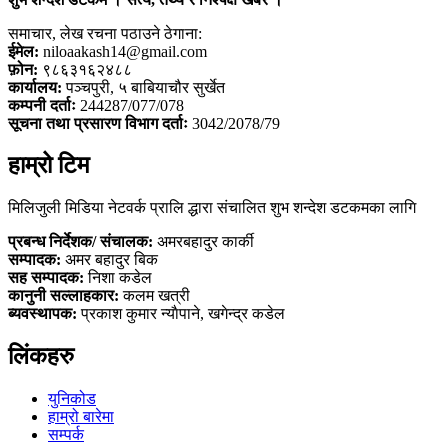
समाचार, लेख रचना पठाउने ठेगाना:
ईमेल:
niloaakash14@gmail.com
फ़ोन:
९८६३१६२४८८
कार्यालय:
पञ्चपुरी, ५ बाबियाचौर सुर्खेत
कम्पनी दर्ताः
244287/077/078
सूचना तथा प्रसारण विभाग दर्ताः
3042/2078/79
हाम्रो टिम
मिलिजुली मिडिया नेटवर्क प्रालि द्धारा संचालित शुभ शन्देश डटकमका लागि
प्रबन्ध निर्देशक/ संचालक:
अमरबहादुर कार्की
सम्पादक:
अमर बहादुर बिक
सह सम्पादक:
निशा कडेल
कानुनी सल्लाहकार:
कलम खत्री
ब्यवस्थापक:
प्रकाश कुमार न्याैपाने, खगेन्द्र कडेल
लिंकहरु
युनिकोड
हाम्रो बारेमा
सम्पर्क