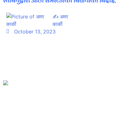
स्वबियुद्वारा आठाै समेस्टारका बिद्यार्थीकाे बिदाई,
✍
अमर
134 पटक हेरिएको
कार्की
October 13, 2023
स्वतन्त्र बिद्यार्थी युनियन जनता बहुमुखी क्याम्पस पञ्चपुरी ९ बिद्यापुर सुर्खेत
बिजयादशमी तथा दिपावलीकाे शुभकामना आदान प्रदान कार्यक्रम आज बिद्यापु
क्याम्पसमा भएको कार्यक्रम आठाै समेस्टारका बिद्यार्थी लाेकेन्द्र रावलले क्याम्पस
अविस्मरणीय रहने बताउनुभयो । क्याम्पस पढाइको समय मात्रै सकिएको बताउदै
तर्फबाट क्याम्पसकाे हितकाे लागि सधैं तत्पर रहने प्रतिबद्धता जनाउनुभएकाे छ 
क्याम्पसकाे नाम राख्ने खालकाे बिद्यार्थी बन्नकाे लागि शुभकामना समेत दिनुभएक
कार्यक्रममा बाेल्दै पञ्चपुरी ९ का वडा सदस्य रामबहादुर थापाले शिक्षा तथा ज्ञा