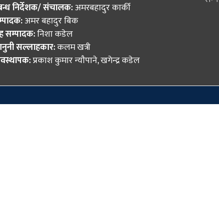
रबन्ध निर्देशक/ संचालक:
अमरबहादुर कार्की
म्पादक:
अमर बहादुर बिक
ह सम्पादक:
निशा कडेल
नुनी सल्लाहकार:
कलम खत्री
यवस्थापक:
प्रकाश कुमार न्याैपाने, खगेन्द्र कडेल