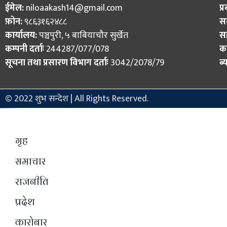
ईमेल:
niloaakash14@gmail.com
प्
फ़ोन:
९८६३१६२४८८
स
कार्यालय:
पञ्चपुरी, ५ बाबियाचौर सुर्खेत
स
कम्पनी दर्ताः
244287/077/078
का
सूचना तथा प्रसारण विभाग दर्ताः
3042/2078/79
ब्
© 2022 शुभ सन्देश | All Rights Reserved.
गृह
समाचार
राजनीति
प्रदेश
कारोबार