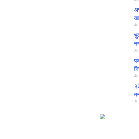
ने बिद्यार्थीहरुलाई मायाकाे चिनाे समेत प्रदान
ापति चेतन नेपालीको अध्यक्षतामा सम्पन्न भएको हाे
अस
का
Ju
भु
नग
Ju
पञ
नि
Ju
२३
मन
Ju
 are marked
*