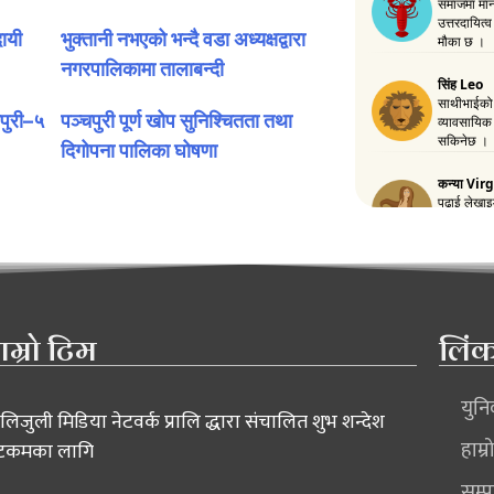
ायी
भुक्तानी नभएको भन्दै वडा अध्यक्षद्वारा
नगरपालिकामा तालाबन्दी
चपुरी–५
पञ्चपुरी पूर्ण खोप सुनिश्चितता तथा
दिगोपना पालिका घोषणा
ाम्रो टिम
लिं
युन
लिजुली मिडिया नेटवर्क प्रालि द्धारा संचालित शुभ शन्देश
हाम्र
टकमका लागि
सम्प