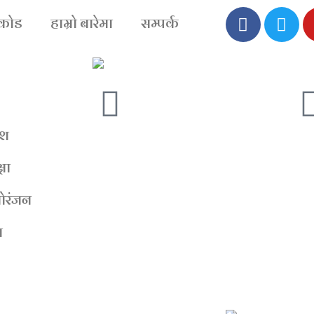
िकोड
हाम्रो बारेमा
सम्पर्क
ेश
्षा
ोरंजन
न