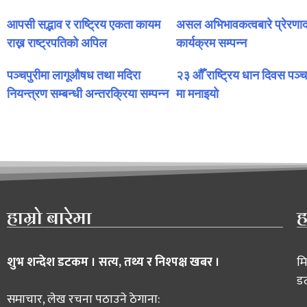
आपसी सद्भाव र राष्ट्रिय एकता कायम
असल अभिभावकत्वबारे प्रेरणाद
राख्न राष्ट्रपतिको अपिल
कार्यक्रम सम्पन्न
पञ्चपुरीमा लागूऔषध तथा मदिरा
२३ औँ राष्ट्रिय धान दिवस पञ्
नियन्त्रण सम्बन्धी अन्तरक्रिया सम्पन्न
मा मनाइयाे
हाम्रो बारेमा
ह
शुभ शन्देश डटकम । सत्य, तथ्य र निश्पक्ष खबर ।
मि
ड
समाचार, लेख रचना पठाउने ठेगाना: