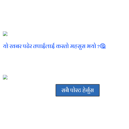
भएपनि अनुशासन र लगनशील हुनुपर्नेमा जाेड दिनुभएको छ । कार्यक्रममा बिदाई हु
गरिएको छ । स्वबियु सचिब जनक बिष्टले सञ्चालन गरेकाे कार्यक्रम स्वबियु सभ
।
यो खबर पढेर तपाईलाई कस्तो महसुस भयो ?🤔
अमर कार्की
सबै पोस्ट हेर्नुस
प्रतिक्रिया दिनुहोस्
Your email address will not be published.
Required fields