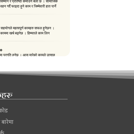
कहरु
िकोड
ो बारेमा
र्क