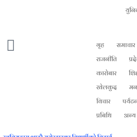
युन
गृह
समाचार
राजनीति
प्रद
कारोबार
शिक
खेलकुद
मन
विचार
पर्यट
प्रबिधि
अन्य