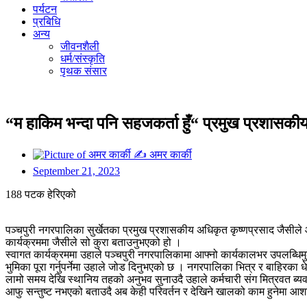
पर्यटन
प्रबिधि
अन्य
जीवनशैली
धर्म/संस्कृति
पृथक संसार
“म हाकिम भन्दा पनि सहजकर्ता हुँ“ प्रमुख प्रशासक
✍
अमर कार्की
September 21, 2023
188 पटक हेरिएको
पञ्चपुरी नगरपालिका सुर्खेतका प्रमुख प्रशासकीय अधिकृत कृष्णप्रसाद जैसीले 
कार्यक्रममा जैसीले सो कुरा बताउनुभएको हो ।
स्वागत कार्यक्रममा उहाले पञ्चपुरी नगरपालिकामा आफ्नो कार्यकालभर उपलब्धिम
भुमिका पूरा गर्नुपर्नेमा उहाले जोड दिनुभएको छ । नगरपालिका भित्र र बाहिरका धेर
लामो समय देखि स्थानिय तहको अनुभव सुनाउदै उहाले कर्मचारी संग मित्रवत ब्य
आफु सन्तुष्ट नभएको बताउदै अब केही परिवर्तन र देखिने खालको काम हुनेमा आ