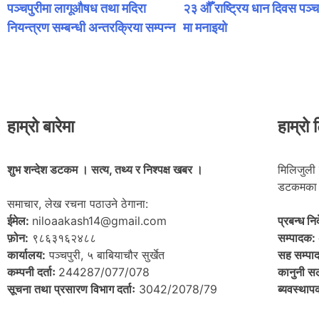
पञ्चपुरीमा लागूऔषध तथा मदिरा
२३ औँ राष्ट्रिय धान दिवस पञ्
नियन्त्रण सम्बन्धी अन्तरक्रिया सम्पन्न
मा मनाइयाे
हाम्रो बारेमा
हाम्रो 
शुभ शन्देश डटकम । सत्य, तथ्य र निश्पक्ष खबर ।
मिलिजुली 
डटकमका 
समाचार, लेख रचना पठाउने ठेगाना:
ईमेल:
niloaakash14@gmail.com
प्रबन्ध न
फ़ोन:
९८६३१६२४८८
सम्पादक:
कार्यालय:
पञ्चपुरी, ५ बाबियाचौर सुर्खेत
सह सम्पा
कम्पनी दर्ताः
244287/077/078
कानुनी स
सूचना तथा प्रसारण विभाग दर्ताः
3042/2078/79
ब्यवस्था