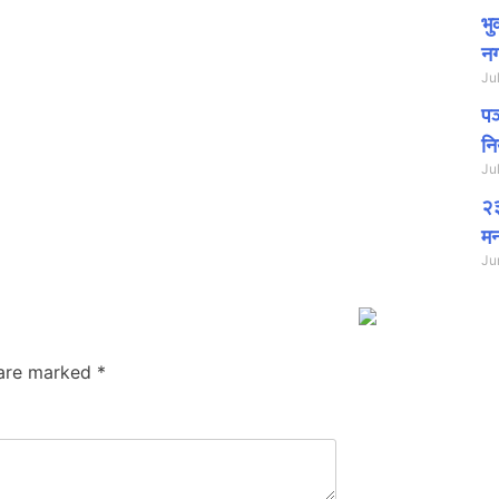
भु
नग
Ju
पञ
नि
Ju
२३
मन
Ju
 are marked
*