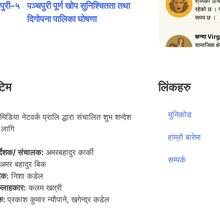
चपुरी–५
पञ्चपुरी पूर्ण खोप सुनिश्चितता तथा
दिगोपना पालिका घोषणा
टिम
लिंकहरु
युनिकोड
मिडिया नेटवर्क प्रालि द्धारा संचालित शुभ शन्देश
लागि
हाम्रो बारेमा
िर्देशक/ संचालक:
अमरबहादुर कार्की
सम्पर्क
अमर बहादुर बिक
दक:
निशा कडेल
ल्लाहकार:
कलम खत्री
पक:
प्रकाश कुमार न्याैपाने, खगेन्द्र कडेल