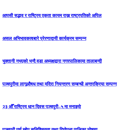
आपसी सद्भाव र राष्ट्रिय एकता कायम राख्न राष्ट्रपतिको अपिल
असल अभिभावकत्वबारे प्रेरणादायी कार्यक्रम सम्पन्न
भुक्तानी नभएको भन्दै वडा अध्यक्षद्वारा नगरपालिकामा तालाबन्दी
पञ्चपुरीमा लागूऔषध तथा मदिरा नियन्त्रण सम्बन्धी अन्तरक्रिया सम्पन्न
२३ औँ राष्ट्रिय धान दिवस पञ्चपुरी–५ मा मनाइयाे
पञ्चपुरी पूर्ण खोप सुनिश्चितता तथा दिगोपना पालिका घोषणा