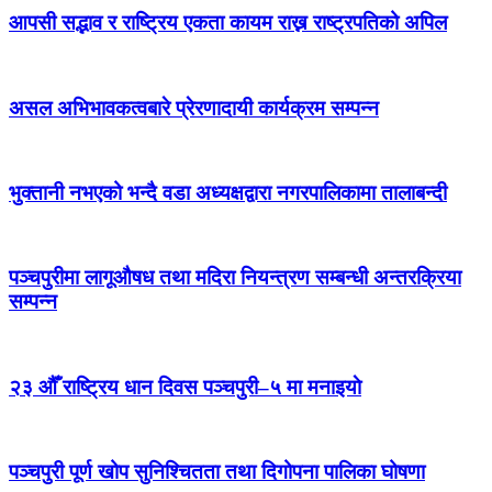
आपसी सद्भाव र राष्ट्रिय एकता कायम राख्न राष्ट्रपतिको अपिल
असल अभिभावकत्वबारे प्रेरणादायी कार्यक्रम सम्पन्न
भुक्तानी नभएको भन्दै वडा अध्यक्षद्वारा नगरपालिकामा तालाबन्दी
पञ्चपुरीमा लागूऔषध तथा मदिरा नियन्त्रण सम्बन्धी अन्तरक्रिया
सम्पन्न
२३ औँ राष्ट्रिय धान दिवस पञ्चपुरी–५ मा मनाइयाे
पञ्चपुरी पूर्ण खोप सुनिश्चितता तथा दिगोपना पालिका घोषणा