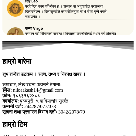
हाम्रो बारेमा
शुभ शन्देश डटकम । सत्य, तथ्य र निश्पक्ष खबर ।
समाचार, लेख रचना पठाउने ठेगाना:
ईमेल:
niloaakash14@gmail.com
फ़ोन:
९८६३१६२४८८
कार्यालय:
पञ्चपुरी, ५ बाबियाचौर सुर्खेत
कम्पनी दर्ताः
244287/077/078
सूचना तथा प्रसारण विभाग दर्ताः
3042/2078/79
हाम्रो टिम