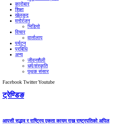
कारोबार
शिक्षा
खेलकुद
मनोरंजन
भिडियो
विचार
वार्तालाप
पर्यटन
प्रबिधि
अन्य
जीवनशैली
धर्म/संस्कृति
पृथक संसार
Facebook
Twitter
Youtube
ट्रेण्डिङ
आपसी सद्भाव र राष्ट्रिय एकता कायम राख्न राष्ट्रपतिको अपिल