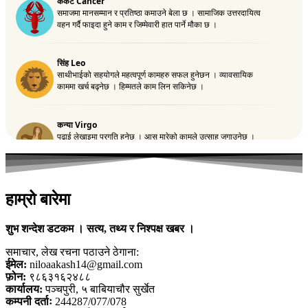
हाम्रो बारेमा
शुभ शन्देश डटकम । सत्य, तथ्य र निश्पक्ष खबर ।
समाचार, लेख रचना पठाउने ठेगाना:
ईमेल:
niloaakash14@gmail.com
फ़ोन:
९८६३१६२४८८
कार्यालय:
पञ्चपुरी, ५ बाबियाचौर सुर्खेत
कम्पनी दर्ताः
244287/077/078