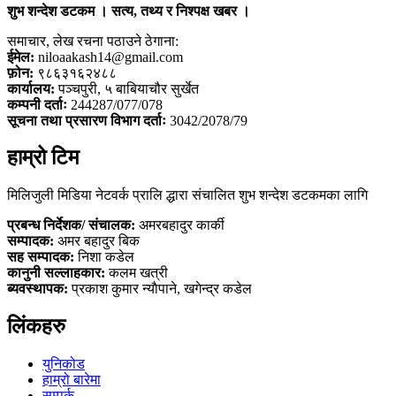
शुभ शन्देश डटकम । सत्य, तथ्य र निश्पक्ष खबर ।
समाचार, लेख रचना पठाउने ठेगाना:
ईमेल:
niloaakash14@gmail.com
फ़ोन:
९८६३१६२४८८
कार्यालय:
पञ्चपुरी, ५ बाबियाचौर सुर्खेत
कम्पनी दर्ताः
244287/077/078
सूचना तथा प्रसारण विभाग दर्ताः
3042/2078/79
हाम्रो टिम
मिलिजुली मिडिया नेटवर्क प्रालि द्धारा संचालित शुभ शन्देश डटकमका लागि
प्रबन्ध निर्देशक/ संचालक:
अमरबहादुर कार्की
सम्पादक:
अमर बहादुर बिक
सह सम्पादक:
निशा कडेल
कानुनी सल्लाहकार:
कलम खत्री
ब्यवस्थापक:
प्रकाश कुमार न्याैपाने, खगेन्द्र कडेल
लिंकहरु
युनिकोड
हाम्रो बारेमा
सम्पर्क