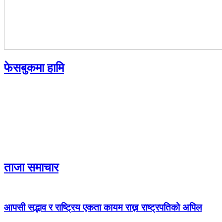
फेसबुकमा हामि
ताजा समाचार
आपसी सद्भाव र राष्ट्रिय एकता कायम राख्न राष्ट्रपतिको अपिल