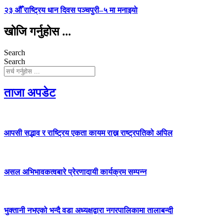
२३ औँ राष्ट्रिय धान दिवस पञ्चपुरी–५ मा मनाइयाे
खोजि गर्नुहोस ...
Search
Search
ताजा अपडेट
आपसी सद्भाव र राष्ट्रिय एकता कायम राख्न राष्ट्रपतिको अपिल
असल अभिभावकत्वबारे प्रेरणादायी कार्यक्रम सम्पन्न
भुक्तानी नभएको भन्दै वडा अध्यक्षद्वारा नगरपालिकामा तालाबन्दी