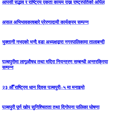
आपसी सद्भाव र राष्ट्रिय एकता कायम राख्न राष्ट्रपतिको अपिल
असल अभिभावकत्वबारे प्रेरणादायी कार्यक्रम सम्पन्न
भुक्तानी नभएको भन्दै वडा अध्यक्षद्वारा नगरपालिकामा तालाबन्दी
पञ्चपुरीमा लागूऔषध तथा मदिरा नियन्त्रण सम्बन्धी अन्तरक्रिया
सम्पन्न
२३ औँ राष्ट्रिय धान दिवस पञ्चपुरी–५ मा मनाइयाे
पञ्चपुरी पूर्ण खोप सुनिश्चितता तथा दिगोपना पालिका घोषणा