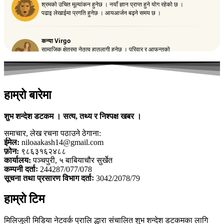
हाम्रो बारेमा
शुभ शन्देश डटकम । सत्य, तथ्य र निश्पक्ष खबर ।
समाचार, लेख रचना पठाउने ठेगाना:
ईमेल:
niloaakash14@gmail.com
फ़ोन:
९८६३१६२४८८
कार्यालय:
पञ्चपुरी, ५ बाबियाचौर सुर्खेत
कम्पनी दर्ताः
244287/077/078
सूचना तथा प्रसारण विभाग दर्ताः
3042/2078/79
हाम्रो टिम
मिलिजुली मिडिया नेटवर्क प्रालि द्धारा संचालित शुभ शन्देश डटकमका लागि