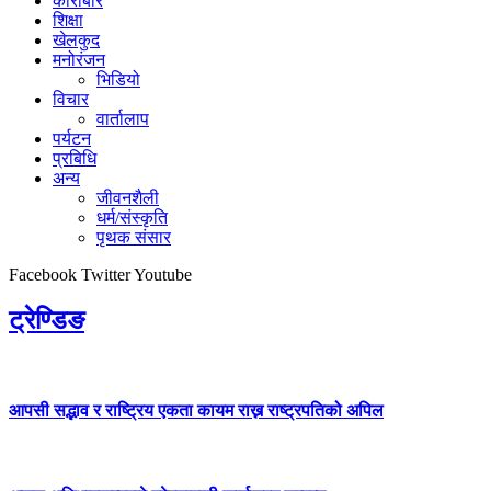
कारोबार
शिक्षा
खेलकुद
मनोरंजन
भिडियो
विचार
वार्तालाप
पर्यटन
प्रबिधि
अन्य
जीवनशैली
धर्म/संस्कृति
पृथक संसार
Facebook
Twitter
Youtube
ट्रेण्डिङ
आपसी सद्भाव र राष्ट्रिय एकता कायम राख्न राष्ट्रपतिको अपिल