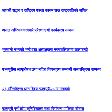
आपसी सद्भाव र राष्ट्रिय एकता कायम राख्न राष्ट्रपतिको अपिल
असल अभिभावकत्वबारे प्रेरणादायी कार्यक्रम सम्पन्न
भुक्तानी नभएको भन्दै वडा अध्यक्षद्वारा नगरपालिकामा तालाबन्दी
पञ्चपुरीमा लागूऔषध तथा मदिरा नियन्त्रण सम्बन्धी अन्तरक्रिया सम्पन्न
२३ औँ राष्ट्रिय धान दिवस पञ्चपुरी–५ मा मनाइयाे
पञ्चपुरी पूर्ण खोप सुनिश्चितता तथा दिगोपना पालिका घोषणा