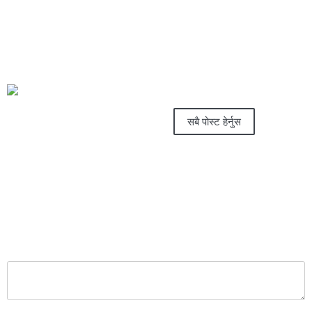
यो खबर पढेर तपाईलाई कस्तो महसुस भयो ?🤔
शुभ सन्देश संवाददाता
सबै पोस्ट हेर्नुस
प्रतिक्रिया दिनुहोस्
Your email address will not be published.
Required
fields are marked
*
प्रतिक्रिया
*