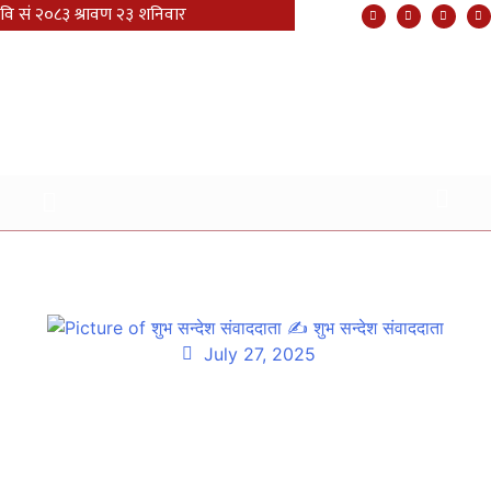
श्रीमतीलाइ चिर्पटले हानेर हत्या गरी प्रहरीलाइ आफै फाेन गरे
✍
शुभ सन्देश संवाददाता
July 27, 2025
सुर्खेतको वीरेन्द्रनगर नगरपालिका–१३ स्थित करेखोलाका दानसिंह ठाडाले