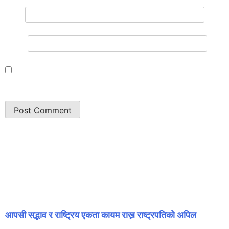
नाम
*
इमेल
*
Save my name, email, and website in this browser for
the next time I comment.
सम्बन्धित समाचार
आपसी सद्भाव र राष्ट्रिय एकता कायम राख्न राष्ट्रपतिको अपिल