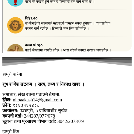
हाम्रो बारेमा
शुभ शन्देश डटकम । सत्य, तथ्य र निश्पक्ष खबर ।
समाचार, लेख रचना पठाउने ठेगाना:
ईमेल:
niloaakash14@gmail.com
फ़ोन:
९८६३१६२४८८
कार्यालय:
पञ्चपुरी, ५ बाबियाचौर सुर्खेत
कम्पनी दर्ताः
244287/077/078
सूचना तथा प्रसारण विभाग दर्ताः
3042/2078/79
हाम्रो टिम