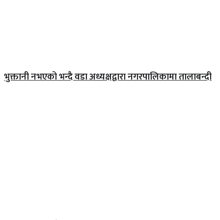
भुक्तानी नभएको भन्दै वडा अध्यक्षद्वारा नगरपालिकामा तालाबन्दी