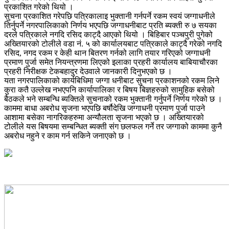
प्रकाशित गरेको थियो ।
सुचना प्रकाशित गरेपछि पत्रिकालाइ भुक्तानी गर्नपर्ने रकम स्वयं जग्गाधनीले
तिर्नुपर्ने नगरपालिकाको निर्णय भएपछि जग्गाधनीबाट प्रति ब्यक्ती रु ७ सयका
दरले पत्रिकाले नगदि रसिद काट्दै आएको थियो । बिहिबार पञ्चपुरी पुगेको
अख्तियारको टोलीले वडा नं. ५ को कार्यालयबाट पत्रिकाले काट्दै गरेको नगदि
रसिद, नगद रकम र केही थान बितरण गर्नको लागि तयार गरिएको जग्गाधनी
प्रमाण पुर्जा समेत नियन्त्रणमा लिएको इलाका प्रहरी कार्यालय बाबियाचौरका
प्रहरी निरीक्षक टेकबहादुर देउवाले जानकारी दिनुभएको छ ।
यता नगरपालिकाको कार्यबिधिमा जग्गा धनीबाट सुचना प्रकाशनको रकम लिने
कुरा कतै उल्लेख नभएपनि कार्यापालिका र बिषय बिज्ञहरुको सामुहिक बसेको
बैठकले भने सम्बन्धि ब्यक्तिले सुचनाको रकम भुक्तानी गर्नुपर्ने निर्णय गरेको छ ।
काममा बाधा अबरोध सृजना भएपछि बर्षौदेखि जग्गाधनी प्रमाण पुर्जा पाउने
आशामा बसेका नागरिकहरुमा अन्यौलता सृजना भएको छ । अख्तियारको
टोलीले यस बिषयमा सम्बन्धित ब्यक्ती संग छलफल गर्ने तर जग्गाको काममा कुनै
अबरोध नहुने र काम गर्न सकिने जनाएको छ ।