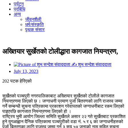
पर्यटन
प्रबिधि
अन्य
जीवनशैली
धर्म/संस्कृति
पृथक संसार
अख्तियार सुर्खेतको टोलीद्धारा कागजात नियन्त्रण,
✍
शुभ सन्देश संवाददाता
July 13, 2023
202 पटक हेरिएको
सुर्खेतको पञ्चपुरी नगरपालिकाबाट अख्तियार सुर्खेतको टोलीले कागजात
नियन्त्रणमा लिएको छ । जग्गाधनी प्रमाण पुर्जा बितरणको लागि राजस्व जम्मा
गर्ने सम्बन्धी सुचना पत्रिकामा प्रकाशन गरेवापतको जग्गाधनीबाट रकम लिएको
पाइएपछि कागजात नियन्त्रणमा लिएको हो ।
राष्ट्रिय भुमी आयोग जिल्ला समिति सुर्खेतले असार २२ गते सुर्खेतबाट प्रकाशित
हुने युगआह्वान दैनिक पत्रिकामा पञ्चपुरीको वडा नं. ५ र ६ का जग्गाधनीहरुको
पुर्जा बितरणका लागि राजस्व जम्मा गर्न ३ सय ५४ जनाको नाम सहित सुचना