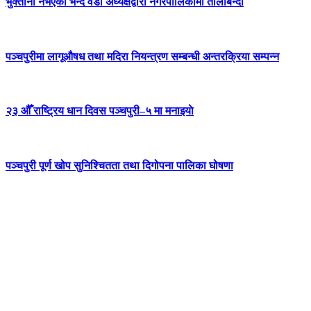
भुक्तानी नभएको भन्दै वडा अध्यक्षद्वारा नगरपालिकामा तालाबन्दी
पञ्चपुरीमा लागूऔषध तथा मदिरा नियन्त्रण सम्बन्धी अन्तरक्रिया सम्पन्न
२३ औँ राष्ट्रिय धान दिवस पञ्चपुरी–५ मा मनाइयाे
पञ्चपुरी पूर्ण खोप सुनिश्चितता तथा दिगोपना पालिका घोषणा