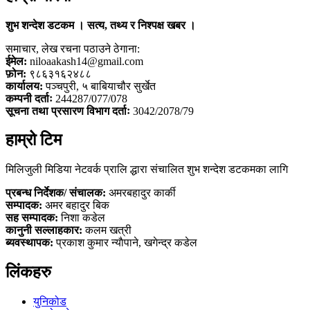
शुभ शन्देश डटकम । सत्य, तथ्य र निश्पक्ष खबर ।
समाचार, लेख रचना पठाउने ठेगाना:
ईमेल:
niloaakash14@gmail.com
फ़ोन:
९८६३१६२४८८
कार्यालय:
पञ्चपुरी, ५ बाबियाचौर सुर्खेत
कम्पनी दर्ताः
244287/077/078
सूचना तथा प्रसारण विभाग दर्ताः
3042/2078/79
हाम्रो टिम
मिलिजुली मिडिया नेटवर्क प्रालि द्धारा संचालित शुभ शन्देश डटकमका लागि
प्रबन्ध निर्देशक/ संचालक:
अमरबहादुर कार्की
सम्पादक:
अमर बहादुर बिक
सह सम्पादक:
निशा कडेल
कानुनी सल्लाहकार:
कलम खत्री
ब्यवस्थापक:
प्रकाश कुमार न्याैपाने, खगेन्द्र कडेल
लिंकहरु
युनिकोड