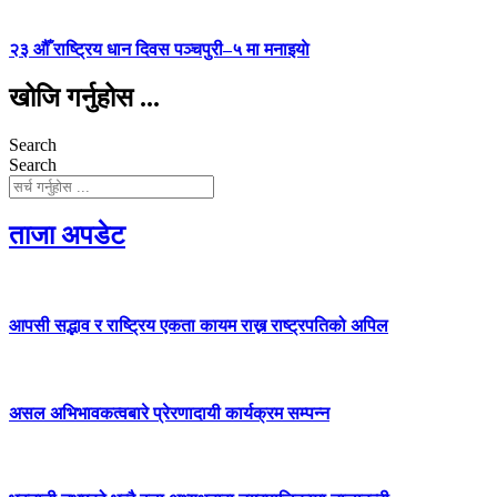
२३ औँ राष्ट्रिय धान दिवस पञ्चपुरी–५ मा मनाइयाे
खोजि गर्नुहोस ...
Search
Search
ताजा अपडेट
आपसी सद्भाव र राष्ट्रिय एकता कायम राख्न राष्ट्रपतिको अपिल
असल अभिभावकत्वबारे प्रेरणादायी कार्यक्रम सम्पन्न