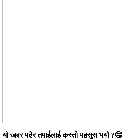
यो खबर पढेर तपाईलाई कस्तो महसुस भयो ?🤔