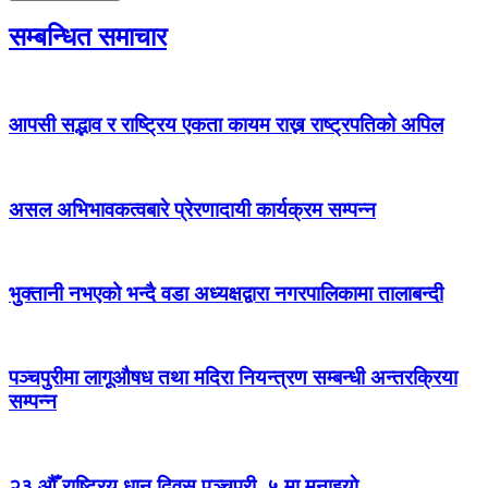
सम्बन्धित समाचार
आपसी सद्भाव र राष्ट्रिय एकता कायम राख्न राष्ट्रपतिको अपिल
असल अभिभावकत्वबारे प्रेरणादायी कार्यक्रम सम्पन्न
भुक्तानी नभएको भन्दै वडा अध्यक्षद्वारा नगरपालिकामा तालाबन्दी
पञ्चपुरीमा लागूऔषध तथा मदिरा नियन्त्रण सम्बन्धी अन्तरक्रिया
सम्पन्न
२३ औँ राष्ट्रिय धान दिवस पञ्चपुरी–५ मा मनाइयाे