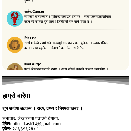
हाम्रो बारेमा
शुभ शन्देश डटकम । सत्य, तथ्य र निश्पक्ष खबर ।
समाचार, लेख रचना पठाउने ठेगाना:
ईमेल:
niloaakash14@gmail.com
फ़ोन:
९८६३१६२४८८