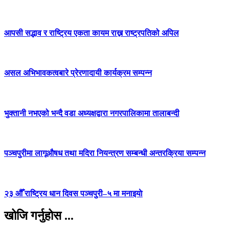
आपसी सद्भाव र राष्ट्रिय एकता कायम राख्न राष्ट्रपतिको अपिल
असल अभिभावकत्वबारे प्रेरणादायी कार्यक्रम सम्पन्न
भुक्तानी नभएको भन्दै वडा अध्यक्षद्वारा नगरपालिकामा तालाबन्दी
पञ्चपुरीमा लागूऔषध तथा मदिरा नियन्त्रण सम्बन्धी अन्तरक्रिया सम्पन्न
२३ औँ राष्ट्रिय धान दिवस पञ्चपुरी–५ मा मनाइयाे
खोजि गर्नुहोस ...