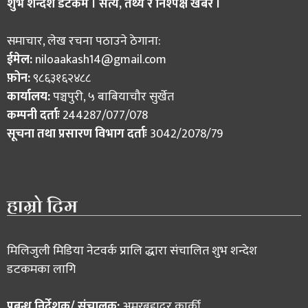
शुभ शन्देश डटकम । सत्य, तथ्य र निश्पक्ष खबर ।
समाचार, लेख रचना पठाउने ठेगाना:
ईमेल:
niloaakash14@gmail.com
फ़ोन:
९८६३१६२४८८
कार्यालय:
पञ्चपुरी, ५ बाबियाचौर सुर्खेत
कम्पनी दर्ताः
244287/077/078
सूचना तथा प्रसारण विभाग दर्ताः
3042/2078/79
हाम्रो टिम
मिलिजुली मिडिया नेटवर्क प्रालि द्धारा संचालित शुभ शन्देश
डटकमका लागि
प्रबन्ध निर्देशक/ संचालक:
अमरबहादुर कार्की