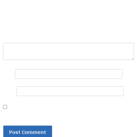
प्रतिक्रिया दिनुहोस्
Your email address will not be published.
Required
fields are marked
*
प्रतिक्रिया
*
नाम
*
इमेल
*
Save my name, email, and website in this browser for
the next time I comment.