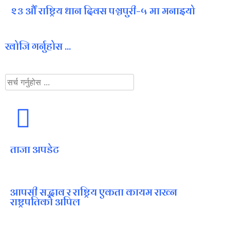
२३ औँ राष्ट्रिय धान दिवस पञ्चपुरी–५ मा मनाइयाे
खोजि गर्नुहोस ...
ताजा अपडेट
आपसी सद्भाव र राष्ट्रिय एकता कायम राख्न
राष्ट्रपतिको अपिल