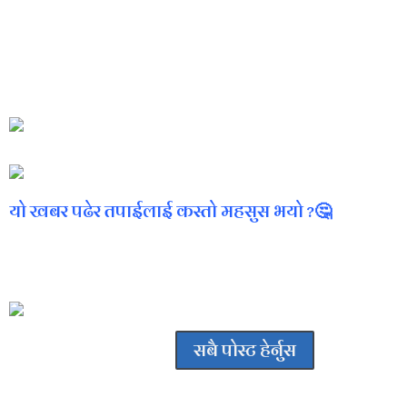
विभिन्न सांस्कृतिक प्रस्तुतिहरू समेत प्रस्तुत गरेका थिए । विद्यालयले
बिभिन्न तहबाट विद्यालयमा योगदान पु¥याउने व्यक्तित्वहरूलाई सम्मान समेत
गरेको छ । कार्यक्रम विद्यालय व्यवस्थापन समितिका सदस्य कृष्णखर
न्यौपानेको अध्यक्षतामा सम्पन्न भएको हो ।
यो खबर पढेर तपाईलाई कस्तो महसुस भयो ?🤔
अमर कार्की
सबै पोस्ट हेर्नुस