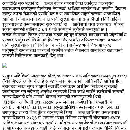
आजदेखि सुरु भएको छ । कमल बजार नगरपालिका एकीकृत जलस्रोत
व्यवस्थापन कार्यक्रम हेल्भेटास नेपालको आर्थिक सहयोग तथा ग्रामीण विकास
केन्द्र रुडेक नेपालको प्राविधिक तथा सामाजिक सहजीकरणमा सञ्चालित
खानेपानी तथा योजना अन्तर्गत पानी सुरक्षा योजना सम्बन्धी तीन दिने तालिम
शुक्रबारबाट कमलबजारमा सुरु भएको हो । खानेपानी तथा सरसफाइ योजना
सुरक्षा सम्बन्धी तालिम ७ ८ र ९ गते सम्म हुने स्रोतले जनाएको छ ।
रुडेक नेपालका फिल्ड संयोजक टङ्क बहादुर बोहराले कार्यक्रमको उद्देश्यमाथि
प्रकाश पार्नुभएको थियो भने हेल्भेटास नेपाल बाँस अफिसर सम्झना ढकालले
पानी सुरक्षा योजनाको दिगोपना कसरी गर्न सकिन्छ भन्ने विषयमा प्रष्ट
पार्नुभएको समाचारको जानकाी ग्रामीण रुडेक नेपालका सामाजिक सहजकर्ता
जानकी तिमिलसैना जानकारी दिनु भयो ।
प्रमुख अतिथिको आसनबाट बोल्दै कमलबजार नगरपालिकाका उपप्रमुख शारदा
कुँवर बिष्टले खानेपानीलाई स्वच्छ र सफा बनाउनका लागि सबैले खानेपानीका
मुहानहरू सफा सुगर राख्नुपर्ने बताउँदै कार्यक्रम अवधिमा सिकेका कुरालाई
कार्यान्वयन गर्न सबैलाई अनुरोध गर्नुभएको थियो साथै उहाँले खानेपानी सम्बन्धी
नगरपालिकाले पनि आगामी योजना बनाएको बताउनुभएको थियो ।
खिरेचौका खानेपानी तथा सरसफाई योजनाका अध्यक्ष निता भण्डारीको
अध्यक्षतामा भएको कार्यक्रमका प्रमुख अतिथि कमलबजार नगरपालिकाका
उपप्रमुख शारदा बिष्ट कुँवर रहनुभएको थियो । उक्त तालिममा कमलबजार
नगरपालिकामा २०२३ मा सम्पन्न भएका विभिन्न खानेपानी योजनाका अध्यक्ष,
,सचिव,कोषाध्यक्ष,सदस्य,र ग्रामीण मर्मत सम्भार कार्यकर्ता कमलबजार खानेपानी
शाखा प्रमुख नवबहादुर शाही, रुडेक नेपालका कर्मचारी परशुराम घिमिरे, दिपेन्द्र