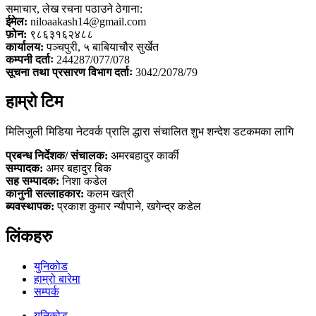
समाचार, लेख रचना पठाउने ठेगाना:
ईमेल:
niloaakash14@gmail.com
फ़ोन:
९८६३१६२४८८
कार्यालय:
पञ्चपुरी, ५ बाबियाचौर सुर्खेत
कम्पनी दर्ताः
244287/077/078
सूचना तथा प्रसारण विभाग दर्ताः
3042/2078/79
हाम्रो टिम
मिलिजुली मिडिया नेटवर्क प्रालि द्धारा संचालित शुभ शन्देश डटकमका लागि
प्रबन्ध निर्देशक/ संचालक:
अमरबहादुर कार्की
सम्पादक:
अमर बहादुर बिक
सह सम्पादक:
निशा कडेल
कानुनी सल्लाहकार:
कलम खत्री
ब्यवस्थापक:
प्रकाश कुमार न्याैपाने, खगेन्द्र कडेल
लिंकहरु
युनिकोड
हाम्रो बारेमा
सम्पर्क
युनिकोड