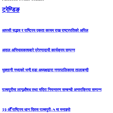
ट्रेण्डिङ
आपसी सद्भाव र राष्ट्रिय एकता कायम राख्न राष्ट्रपतिको अपिल
असल अभिभावकत्वबारे प्रेरणादायी कार्यक्रम सम्पन्न
भुक्तानी नभएको भन्दै वडा अध्यक्षद्वारा नगरपालिकामा तालाबन्दी
पञ्चपुरीमा लागूऔषध तथा मदिरा नियन्त्रण सम्बन्धी अन्तरक्रिया सम्पन्न
२३ औँ राष्ट्रिय धान दिवस पञ्चपुरी–५ मा मनाइयाे