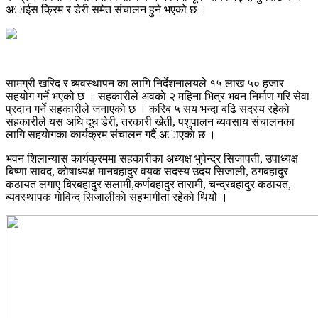
अाईस क्रिम र डेरी समेत संचालन हुने भएको छ ।
सामग्री खरिद र ब्यवस्थापन का लागि निर्देशनालयले १५ लाख ५० हजार
सहयोग गर्ने भएको छ । सहकारीले अवकाे २ महिना भित्र भवन निर्माण गरि सेवा
प्रदान गर्ने सहकारीले जनाएको छ । करिब ५ सय भन्दा बढि सदस्य रहेकाे
सहकारीले यस अघि दूध डेरी, तरकारी खेती, पशुपालन ब्यवसाय संचालनका
लागि सहयाेगका कार्यक्रम संचालन गर्दै अाएकाे छ ।
भवन शिलान्यास कार्यक्रममा सहकारीका अध्यक्ष भुपेन्द्र सिजापती, उपाध्यक्ष
बिष्णा सावद, काेषाध्यक्ष मानबहादुर वयक सदस्य उदय सिजाली, ठगबहादुर
कठायत लगाए बिरबहादुर सलामी,कर्णबहादुर तारामी, चन्द्रबहादुर कठायत,
ब्यवस्थापक गाेविन्द सिजालीकाे सहभागीता रहेकाे थियोे ।