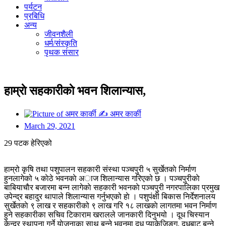
पर्यटन
प्रबिधि
अन्य
जीवनशैली
धर्म/संस्कृति
पृथक संसार
हाम्राे सहकारीकाे भवन शिलान्यास,
✍
अमर कार्की
March 29, 2021
29 पटक हेरिएको
हाम्रो कृषि तथा पशुपालन सहकारी संस्था पञ्चपुरी ५ सुर्खेतकाे निर्माण
हुनलागेको ५ काेठे भवनकाे अाज शिलान्यास गरिएको छ । पञ्चपुरीकाे
बाबियाचाैर बजारमा बन्न लागेकाे सहकारी भवनकाे पञ्चपुरी नगरपालिका प्रमुख
उपेन्द्र बहादुर थापाले शिलान्यास गर्नुभएको हाे । पशुपंक्षी बिकास निर्देशनालय
सुर्खेतकाे ९ लाख र सहकारीको ९ लाख गरि १८ लाखकाे लागतमा भवन निर्माण
हुने सहकारीका सचिव टिकाराम खरालले जानकारी दिनुभयो । दूध चिस्यान
केन्द्र स्थापना गर्ने याेजनाका साथ बन्ने भवनमा दूध प्याकेजिङ्ग, दुधबाट बन्ने