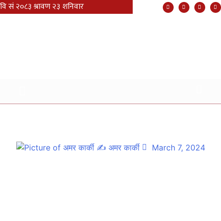
चौथो पञ्चपुरी मेयर कप २०८० आजदेखि पञ्चपुरीमा सुरु
✍
अमर कार्की
March 7, 2024
पञ्चपुरी नगर खेलकुद विकास समितिको आयोजनामा चौथो पञ्चपुरी मेयर कप
२०८० आजदेखि पञ्चपुरीमा सुरु भएको छ । प्रत्येक वर्ष सञ्चालन हुँदै