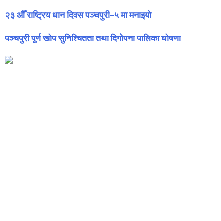
२३ औँ राष्ट्रिय धान दिवस पञ्चपुरी–५ मा मनाइयाे
पञ्चपुरी पूर्ण खोप सुनिश्चितता तथा दिगोपना पालिका घोषणा
फेसबुकमा हामि