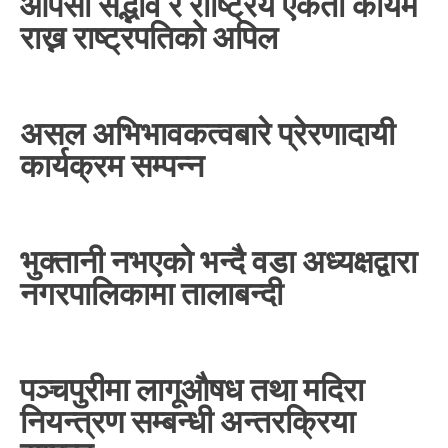
आपसी सद्भाव र राष्ट्रिय एकता कायम
राख्न राष्ट्रपतिको अपिल
असल अभिभावकत्वबारे प्रेरणादायी
कार्यक्रम सम्पन्न
भुक्तानी नभएको भन्दै वडा अध्यक्षद्वारा
नगरपालिकामा तालाबन्दी
पञ्चपुरीमा लागूऔषध तथा मदिरा
नियन्त्रण सम्बन्धी अन्तरक्रिया