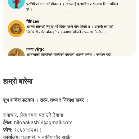
हाम्रो बारेमा
शुभ शन्देश डटकम । सत्य, तथ्य र निश्पक्ष खबर ।
समाचार, लेख रचना पठाउने ठेगाना:
ईमेल:
niloaakash14@gmail.com
फ़ोन:
९८६३१६२४८८
कार्यालय:
पञ्चपुरी, ५ बाबियाचौर सुर्खेत