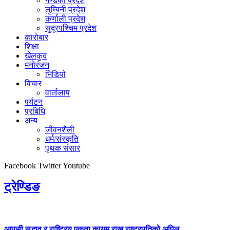
गण्डकी प्रदेश
लुम्बिनी प्रदेश
कर्णाली प्रदेश
सुदूरपश्चिम प्रदेश
कारोबार
शिक्षा
खेलकुद
मनोरंजन
भिडियो
विचार
वार्तालाप
पर्यटन
प्रबिधि
अन्य
जीवनशैली
धर्म/संस्कृति
पृथक संसार
Facebook
Twitter
Youtube
ट्रेण्डिङ
आपसी सद्भाव र राष्ट्रिय एकता कायम राख्न राष्ट्रपतिको अपिल