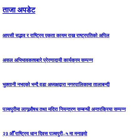
ताजा अपडेट
आपसी सद्भाव र राष्ट्रिय एकता कायम राख्न राष्ट्रपतिको अपिल
असल अभिभावकत्वबारे प्रेरणादायी कार्यक्रम सम्पन्न
भुक्तानी नभएको भन्दै वडा अध्यक्षद्वारा नगरपालिकामा तालाबन्दी
पञ्चपुरीमा लागूऔषध तथा मदिरा नियन्त्रण सम्बन्धी अन्तरक्रिया सम्पन्न
२३ औँ राष्ट्रिय धान दिवस पञ्चपुरी–५ मा मनाइयाे