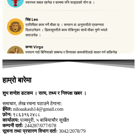
हाम्रो बारेमा
शुभ शन्देश डटकम । सत्य, तथ्य र निश्पक्ष खबर ।
समाचार, लेख रचना पठाउने ठेगाना:
ईमेल:
niloaakash14@gmail.com
फ़ोन:
९८६३१६२४८८
कार्यालय:
पञ्चपुरी, ५ बाबियाचौर सुर्खेत
कम्पनी दर्ताः
244287/077/078
सूचना तथा प्रसारण विभाग दर्ताः
3042/2078/79