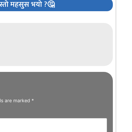
्तो महसुस भयो ?🤔
lds are marked
*