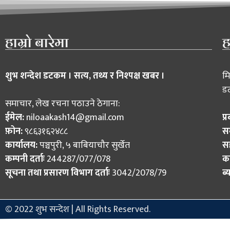
हाम्रो बारेमा
ह
शुभ शन्देश डटकम । सत्य, तथ्य र निश्पक्ष खबर ।
मि
ड
समाचार, लेख रचना पठाउने ठेगाना:
ईमेल:
niloaakash14@gmail.com
प्
फ़ोन:
९८६३१६२४८८
स
कार्यालय:
पञ्चपुरी, ५ बाबियाचौर सुर्खेत
स
कम्पनी दर्ताः
244287/077/078
का
सूचना तथा प्रसारण विभाग दर्ताः
3042/2078/79
ब्
© 2022 शुभ सन्देश | All Rights Reserved.