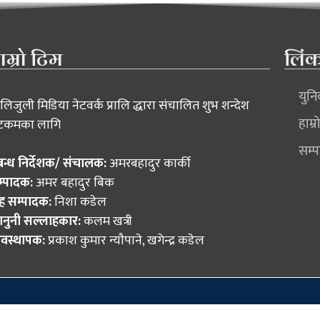
ाम्रो टिम
लिं
युन
लिजुली मिडिया नेटवर्क प्रालि द्धारा संचालित शुभ शन्देश
हाम्र
टकमका लागि
सम्प
रबन्ध निर्देशक/ संचालक:
अमरबहादुर कार्की
म्पादक:
अमर बहादुर बिक
ह सम्पादक:
निशा कडेल
नुनी सल्लाहकार:
कलम खत्री
यवस्थापक:
प्रकाश कुमार न्याैपाने, खगेन्द्र कडेल