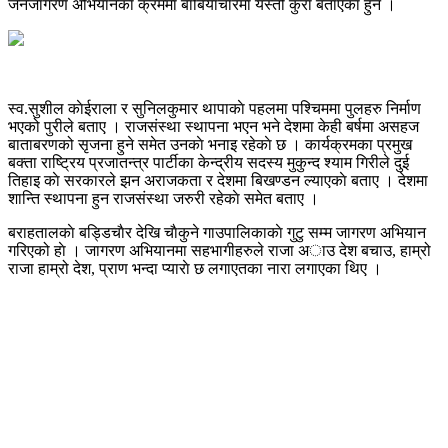
जनजागरण अभियानकाे क्रममा बाबियाचाैरमा यस्तो कुरा बताएका हुन ।
स्व.सुशील काेईराला र सुनिलकुमार थापाकाे पहलमा पश्चिममा पुलहरु निर्माण
भएको पुरीले बताए । राजसंस्था स्थापना भएन भने देशमा केही बर्षमा असहज
बाताबरणको सृजना हुने समेत उनकाे भनाइ रहेकाे छ । कार्यक्रमका प्रमुख
बक्ता राष्ट्रिय प्रजातन्त्र पार्टीका केन्द्रीय सदस्य मुकुन्द श्याम गिरीले दुई
तिहाइ काे सरकारले झन अराजकता र देशमा बिखण्डन ल्याएकाे बताए । देशमा
शान्ति स्थापना हुन राजसंस्था जरुरी रहेकाे समेत बताए ।
बराहतालकाे बड्डिचाैर देखि चाैकुने गाउपालिकाकाे गुटु सम्म जागरण अभियान
गरिएको हाे । जागरण अभियानमा सहभागीहरुले राजा अाउ देश बचाउ, हाम्रो
राजा हाम्रो देश, प्राण भन्दा प्याराे छ लगाएतका नारा लगाएका थिए ।