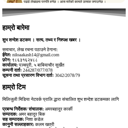
हाम्रो बारेमा
शुभ शन्देश डटकम । सत्य, तथ्य र निश्पक्ष खबर ।
समाचार, लेख रचना पठाउने ठेगाना:
ईमेल:
niloaakash14@gmail.com
फ़ोन:
९८६३१६२४८८
कार्यालय:
पञ्चपुरी, ५ बाबियाचौर सुर्खेत
कम्पनी दर्ताः
244287/077/078
सूचना तथा प्रसारण विभाग दर्ताः
3042/2078/79
हाम्रो टिम
मिलिजुली मिडिया नेटवर्क प्रालि द्धारा संचालित शुभ शन्देश डटकमका लागि
प्रबन्ध निर्देशक/ संचालक:
अमरबहादुर कार्की
सम्पादक:
अमर बहादुर बिक
सह सम्पादक:
निशा कडेल
कानुनी सल्लाहकार:
कलम खत्री