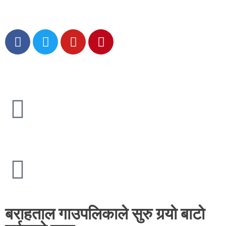
बराहताल गाउपलिकाले सुरु गर्‍याे बाटाे