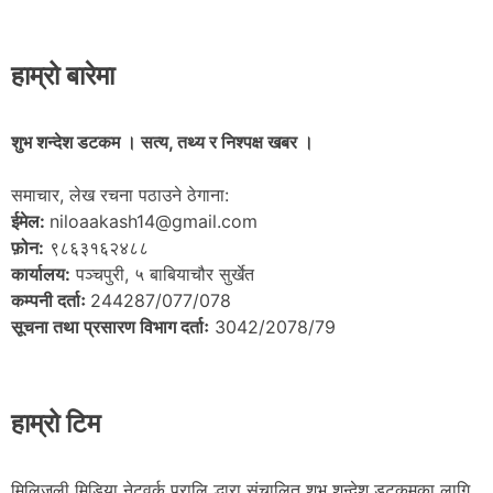
हाम्रो बारेमा
शुभ शन्देश डटकम । सत्य, तथ्य र निश्पक्ष खबर ।
समाचार, लेख रचना पठाउने ठेगाना:
ईमेल:
niloaakash14@gmail.com
फ़ोन:
९८६३१६२४८८
कार्यालय:
पञ्चपुरी, ५ बाबियाचौर सुर्खेत
कम्पनी दर्ताः
244287/077/078
सूचना तथा प्रसारण विभाग दर्ताः
3042/2078/79
हाम्रो टिम
मिलिजुली मिडिया नेटवर्क प्रालि द्धारा संचालित शुभ शन्देश डटकमका लागि