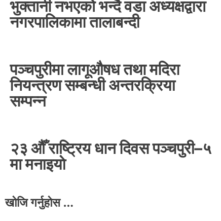
भुक्तानी नभएको भन्दै वडा अध्यक्षद्वारा
नगरपालिकामा तालाबन्दी
पञ्चपुरीमा लागूऔषध तथा मदिरा
नियन्त्रण सम्बन्धी अन्तरक्रिया
सम्पन्न
२३ औँ राष्ट्रिय धान दिवस पञ्चपुरी–५
मा मनाइयाे
खोजि गर्नुहोस ...