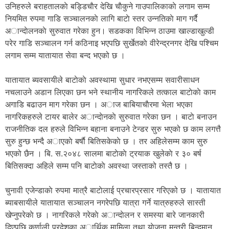
उनिहरुले बराहतालकाे बड्डिचाैर देखि चाैकुने गाउपालिकाकाे लगाम सम्म
नियमित रुपमा गाडि सञ्चालनकाे लागि बाटाे स्तर उन्नतिकाे माग गर्दै
अान्दाेलनकाे सुरुवात गरेका हुन। सडकका विभिन्न ठाउमा खाल्डाखुल्डी
परेर गाडि सञ्चालन गर्न कठिनाइ भएपछि सुर्खेतकाे वीरेन्द्रनगर देखि पश्चिम
लगाम सम्म यातायात सेवा बन्द भएको छ ।
यातायात ब्यवसायीले बाटाेकाे अवस्थामा सुधार नभएसम्म सवारीसाधन
नचलाउने अडान लिएका छन भने स्थानीय नागरिकले तत्काल बाटाेकाे काम
अगाडि बढाउन माग गरेका छन । अाज बाबियाचाैरमा भेला भएका
नागरिकहरुले टायर बालेर अान्दाेनकाे सुरुवात गरेका छन । बाटाे बनाउन
राजनीतिक दल हरुले विभिन्न बहाना बनाउने टेन्डर सुरु भएको छ काम लगत्तै
सुरु हुन्छ भन्दै अाएकाे बर्षाै बितिसकेकाे छ । तर अहिलेसम्म काम सुरु
भएको छैन । बि. स.२०४८ सालमा बाटाेकाे ट्रयाक खुलेकाे र ३० बर्ष
बितिसक्दा अहिले सम्म पनि बाटाेकाे अवस्था जस्ताको तस्तै छ ।
चुनावी एजेन्डाकाे रुपमा मात्रै बाटाेलाई प्रचारप्रसार गरिएको छ । यातायात
ब्याबसायीले यातायात सञ्चालन नगरेपछि यात्रा गर्ने यात्रुहरुले सास्ती
खेप्नुपरेकाे छ । नागरिकले गरेकाे अान्दाेलन र समस्या बारे जानकारी
दिएपछि कर्णाली प्रदेशका अार्थिक मामिला तथा याेजना मन्त्री बिन्दमान