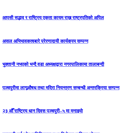
आपसी सद्भाव र राष्ट्रिय एकता कायम राख्न राष्ट्रपतिको अपिल
असल अभिभावकत्वबारे प्रेरणादायी कार्यक्रम सम्पन्न
भुक्तानी नभएको भन्दै वडा अध्यक्षद्वारा नगरपालिकामा तालाबन्दी
पञ्चपुरीमा लागूऔषध तथा मदिरा नियन्त्रण सम्बन्धी अन्तरक्रिया सम्पन्न
२३ औँ राष्ट्रिय धान दिवस पञ्चपुरी–५ मा मनाइयाे