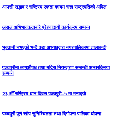
आपसी सद्भाव र राष्ट्रिय एकता कायम राख्न राष्ट्रपतिको अपिल
असल अभिभावकत्वबारे प्रेरणादायी कार्यक्रम सम्पन्न
भुक्तानी नभएको भन्दै वडा अध्यक्षद्वारा नगरपालिकामा तालाबन्दी
पञ्चपुरीमा लागूऔषध तथा मदिरा नियन्त्रण सम्बन्धी अन्तरक्रिया
सम्पन्न
२३ औँ राष्ट्रिय धान दिवस पञ्चपुरी–५ मा मनाइयाे
पञ्चपुरी पूर्ण खोप सुनिश्चितता तथा दिगोपना पालिका घोषणा