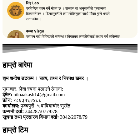
हाम्रो बारेमा
शुभ शन्देश डटकम । सत्य, तथ्य र निश्पक्ष खबर ।
समाचार, लेख रचना पठाउने ठेगाना:
ईमेल:
niloaakash14@gmail.com
फ़ोन:
९८६३१६२४८८
कार्यालय:
पञ्चपुरी, ५ बाबियाचौर सुर्खेत
कम्पनी दर्ताः
244287/077/078
सूचना तथा प्रसारण विभाग दर्ताः
3042/2078/79
हाम्रो टिम