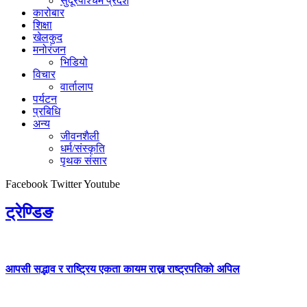
सुदूरपश्चिम प्रदेश
कारोबार
शिक्षा
खेलकुद
मनोरंजन
भिडियो
विचार
वार्तालाप
पर्यटन
प्रबिधि
अन्य
जीवनशैली
धर्म/संस्कृति
पृथक संसार
Facebook
Twitter
Youtube
ट्रेण्डिङ
आपसी सद्भाव र राष्ट्रिय एकता कायम राख्न राष्ट्रपतिको अपिल