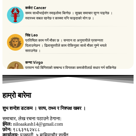
हाम्रो बारेमा
शुभ शन्देश डटकम । सत्य, तथ्य र निश्पक्ष खबर ।
समाचार, लेख रचना पठाउने ठेगाना:
ईमेल:
niloaakash14@gmail.com
फ़ोन:
९८६३१६२४८८
कार्यालय:
पञ्चपुरी, ५ बाबियाचौर सुर्खेत