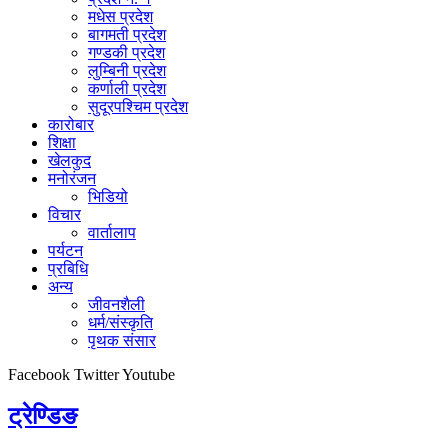
मधेस प्रदेश
बागमती प्रदेश
गण्डकी प्रदेश
लुम्बिनी प्रदेश
कर्णाली प्रदेश
सुदूरपश्चिम प्रदेश
कारोबार
शिक्षा
खेलकुद
मनोरंजन
भिडियो
विचार
वार्तालाप
पर्यटन
प्रबिधि
अन्य
जीवनशैली
धर्म/संस्कृति
पृथक संसार
Facebook
Twitter
Youtube
ट्रेण्डिङ