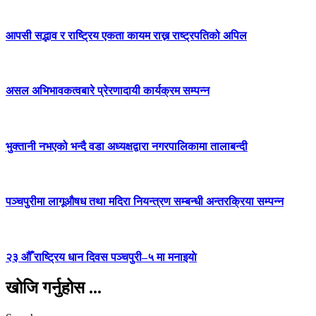
आपसी सद्भाव र राष्ट्रिय एकता कायम राख्न राष्ट्रपतिको अपिल
असल अभिभावकत्वबारे प्रेरणादायी कार्यक्रम सम्पन्न
भुक्तानी नभएको भन्दै वडा अध्यक्षद्वारा नगरपालिकामा तालाबन्दी
पञ्चपुरीमा लागूऔषध तथा मदिरा नियन्त्रण सम्बन्धी अन्तरक्रिया सम्पन्न
२३ औँ राष्ट्रिय धान दिवस पञ्चपुरी–५ मा मनाइयाे
खोजि गर्नुहोस ...