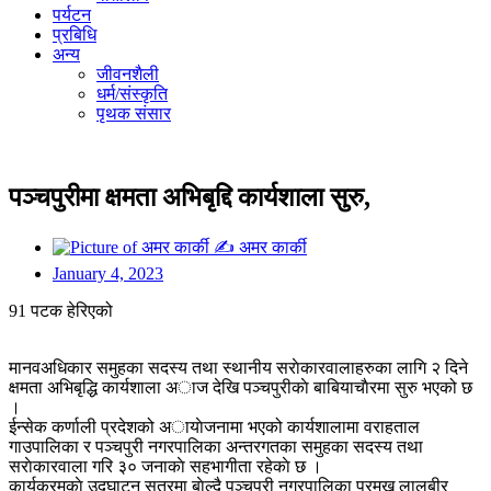
पर्यटन
प्रबिधि
अन्य
जीवनशैली
धर्म/संस्कृति
पृथक संसार
पञ्चपुरीमा क्षमता अभिबृद्दि कार्यशाला सुरु,
✍
अमर कार्की
January 4, 2023
91 पटक हेरिएको
मानवअधिकार समुहका सदस्य तथा स्थानीय सराेकारवालाहरुका लागि २ दिने
क्षमता अभिबृद्धि कार्यशाला अाज देखि पञ्चपुरीकाे बाबियाचाैरमा सुरु भएको छ
।
ईन्सेक कर्णाली प्रदेशको अायाेजनामा भएको कार्यशालामा वराहताल
गाउपालिका र पञ्चपुरी नगरपालिका अन्तरगतका समुहका सदस्य तथा
सराेकारवाला गरि ३० जनाकाे सहभागीता रहेकाे छ ।
कार्यक्रमकाे उद्घाटन सत्रमा बाेल्दै पञ्चपुरी नगरपालिका प्रमुख लालबीर