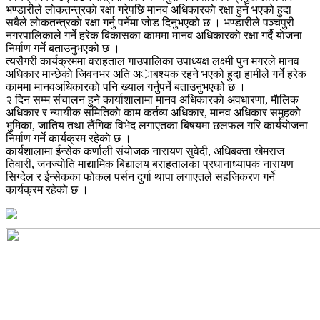
भण्डारीले लाेकतन्त्रकाे रक्षा गरेपछि मानव अधिकारकाे रक्षा हुने भएको हुदा
सबैले लाेकतन्त्रकाे रक्षा गर्नु पर्नेमा जाेड दिनुभएको छ । भण्डारीले पञ्चपुरी
नगरपालिकाले गर्ने हरेक बिकासका काममा मानव अधिकारकाे रक्षा गर्दै याेजना
निर्माण गर्ने बताउनुभएको छ ।
त्यसैगरी कार्यक्रममा वराहताल गाउपालिका उपाध्यक्ष लक्ष्मी पुन मगरले मानव
अधिकार मान्छेकाे जिवनभर अति अाबश्यक रहने भएको हुदा हामीले गर्ने हरेक
काममा मानवअधिकारकाे पनि ख्याल गर्नुपर्ने बताउनुभएको छ ।
२ दिन सम्म संचालन हुने कार्याशालामा मानव अधिकारकाे अवधारणा, माैलिक
अधिकार र न्यायीक समितिकाे काम कर्तव्य अधिकार, मानव अधिकार समुहको
भुमिका, जातिय तथा लैंगिक विभेद लगाएतका बिषयमा छलफल गरि कार्ययाेजना
निर्माण गर्ने कार्यक्रम रहेकाे छ ।
कार्यशालामा ईन्सेक कर्णाली संयाेजक नारायण सुवेदी, अधिबक्ता खेमराज
तिवारी, जनज्योति माद्यामिक बिद्यालय बराहतालका प्रधानाध्यापक नारायण
सिग्देल र ईन्सेकका फाेकल पर्सन दुर्गा थापा लगाएतले सहजिकरण गर्ने
कार्यक्रम रहेकाे छ ।