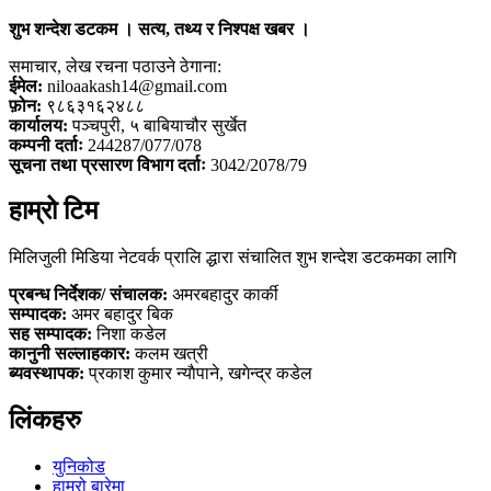
शुभ शन्देश डटकम । सत्य, तथ्य र निश्पक्ष खबर ।
समाचार, लेख रचना पठाउने ठेगाना:
ईमेल:
niloaakash14@gmail.com
फ़ोन:
९८६३१६२४८८
कार्यालय:
पञ्चपुरी, ५ बाबियाचौर सुर्खेत
कम्पनी दर्ताः
244287/077/078
सूचना तथा प्रसारण विभाग दर्ताः
3042/2078/79
हाम्रो टिम
मिलिजुली मिडिया नेटवर्क प्रालि द्धारा संचालित शुभ शन्देश डटकमका लागि
प्रबन्ध निर्देशक/ संचालक:
अमरबहादुर कार्की
सम्पादक:
अमर बहादुर बिक
सह सम्पादक:
निशा कडेल
कानुनी सल्लाहकार:
कलम खत्री
ब्यवस्थापक:
प्रकाश कुमार न्याैपाने, खगेन्द्र कडेल
लिंकहरु
युनिकोड
हाम्रो बारेमा