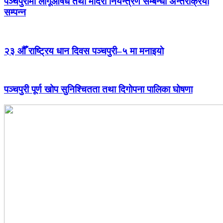
पञ्चपुरीमा लागूऔषध तथा मदिरा नियन्त्रण सम्बन्धी अन्तरक्रिया
सम्पन्न
२३ औँ राष्ट्रिय धान दिवस पञ्चपुरी–५ मा मनाइयाे
पञ्चपुरी पूर्ण खोप सुनिश्चितता तथा दिगोपना पालिका घोषणा