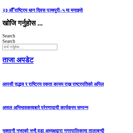
२३ औँ राष्ट्रिय धान दिवस पञ्चपुरी–५ मा मनाइयाे
खोजि गर्नुहोस ...
Search
Search
ताजा अपडेट
आपसी सद्भाव र राष्ट्रिय एकता कायम राख्न राष्ट्रपतिको अपिल
असल अभिभावकत्वबारे प्रेरणादायी कार्यक्रम सम्पन्न
भुक्तानी नभएको भन्दै वडा अध्यक्षद्वारा नगरपालिकामा तालाबन्दी