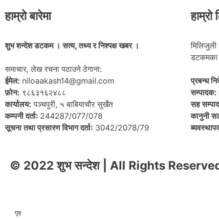
हाम्रो बारेमा
हाम्रो 
शुभ शन्देश डटकम । सत्य, तथ्य र निश्पक्ष खबर ।
मिलिजुली 
डटकमका 
समाचार, लेख रचना पठाउने ठेगाना:
ईमेल:
niloaakash14@gmail.com
प्रबन्ध न
फ़ोन:
९८६३१६२४८८
सम्पादक:
कार्यालय:
पञ्चपुरी, ५ बाबियाचौर सुर्खेत
सह सम्पा
कम्पनी दर्ताः
244287/077/078
कानुनी स
सूचना तथा प्रसारण विभाग दर्ताः
3042/2078/79
ब्यवस्था
© 2022 शुभ सन्देश | All Rights Reserve
गृह