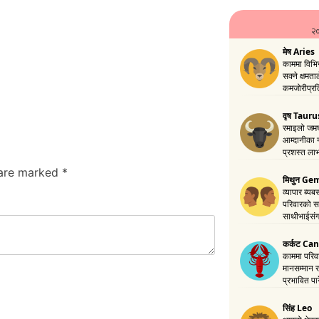
 are marked
*