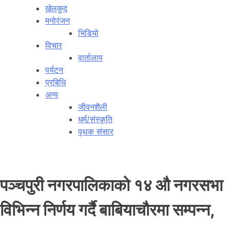
खेलकुद
मनोरंजन
भिडियो
विचार
वार्तालाप
पर्यटन
प्रबिधि
अन्य
जीवनशैली
धर्म/संस्कृति
पृथक संसार
पञ्चपुरी नगरपालिकाको १४ औ नगरसभा
विभिन्न निर्णय गर्दै बाबियाचौरमा सम्पन्न,